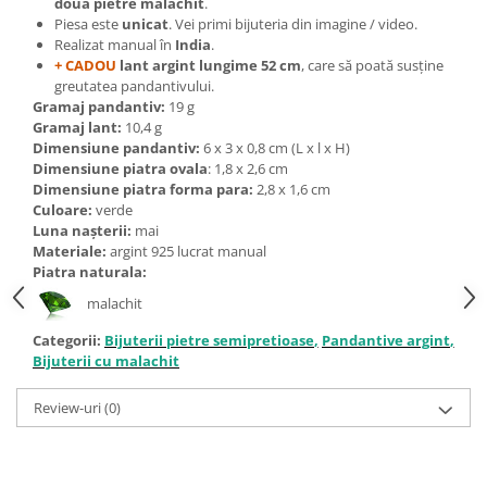
două pietre malachit
.
Bijuterii topaz
Piesa este
unicat
. Vei primi bijuteria din imagine / video.
Bijuterii turcoaz
Realizat manual în
India
.
+ CADOU
lant argint
lungime 52 cm
, care să poată susține
Bijuterii turmaline
greutatea pandantivului.
Bijuterii morganit
Gramaj pandantiv:
19 g
Gramaj lant:
10,4 g
Dimensiune pandantiv:
6 x 3 x 0,8 cm (L x l x H)
Dimensiune piatra ovala
: 1,8 x 2,6 cm
Dimensiune piatra forma para:
2,8 x 1,6 cm
Culoare:
verde
Luna nașterii:
mai
Materiale:
argint 925 lucrat manual
Piatra naturala:
malachit
Categorii:
Bijuterii pietre semipretioase
,
Pandantive argint
,
Bijuterii cu malachit
Review-uri
(0)