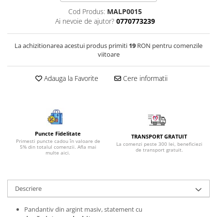
Bijuterii onix
Cod Produs:
MALP0015
Ai nevoie de ajutor?
0770773239
Bijuterii opal
Bijuterii peridot
La achizitionarea acestui produs primiti
19
RON pentru comenzile
Bijuterii perle
viitoare
Bijuterii piatra lunii
Adauga la Favorite
Cere informatii
Bijuterii piatra soarelui
Bijuterii rodocrozit
Bijuterii rubin
Bijuterii safir
Puncte Fidelitate
TRANSPORT GRATUIT
Primesti puncte cadou în valoare de
Bijuterii sidef si abalone
La comenzi peste 300 lei, beneficiezi
5% din totalul comenzii. Afla mai
de transport gratuit.
multe aici.
Bijuterii smarald
Bijuterii sodalit
Descriere
Bijuterii spinel
Bijuterii tanzanit
Pandantiv din argint masiv, statement cu