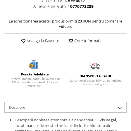
Cod Produs:
LAPP0017
Bijuterii onix
Ai nevoie de ajutor?
0770773239
Bijuterii opal
La achizitionarea acestui produs primiti
23
RON pentru comenzile
Bijuterii peridot
viitoare
Bijuterii perle
Adauga la Favorite
Cere informatii
Bijuterii piatra lunii
Bijuterii piatra soarelui
Bijuterii rodocrozit
Bijuterii rubin
Puncte Fidelitate
TRANSPORT GRATUIT
Bijuterii safir
Primesti puncte cadou în valoare de
La comenzi peste 300 lei, beneficiezi
5% din totalul comenzii. Afla mai
de transport gratuit.
multe aici.
Bijuterii sidef si abalone
Bijuterii smarald
Bijuterii sodalit
Descriere
Bijuterii spinel
Descoperă noblețea atemporală a pandantivului
Vis Regal
,
Bijuterii tanzanit
lucrat manual de meșteri artizani din India. Montura din
argint 925
, realizată în tehnică filigran delicat, conturează o