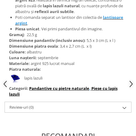
Bijuterii topaz
piatră ovală de
lapis lazuli natural
, cu nuanțe profunde de
Bijuterii turcoaz
albastru și
reflexii aurii subtile
.
Poti comanda separat un lantisor din colectia de
lantisoare
Bijuterii turmaline
argint
.
Piesa unicat
. Vei primi pandantivul din imagine.
Bijuterii morganit
Gramaj:
22,5 g
Dimensiune pandantiv (inclusiv anou):
5,5
x 3 cm (L x l )
Dimensiune piatra ovala
: 3,4 x 2,7 cm (L x l)
Culoare:
albastru
Luna nașterii:
septembrie
Materiale:
argint 925 lucrat manual
Piatra naturala:
lapis lazuli
Categorii:
Pandantive cu pietre naturale
,
Piese cu lapis
lazuli
Review-uri
(0)
RECOMANDARI