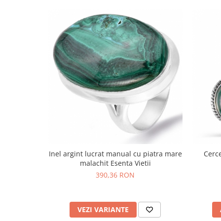
Bijuterii topaz
Bijuterii turcoaz
Bijuterii turmaline
Bijuterii morganit
Inel argint lucrat manual cu piatra mare
Cerce
malachit Esenta Vietii
390,36 RON
VEZI VARIANTE