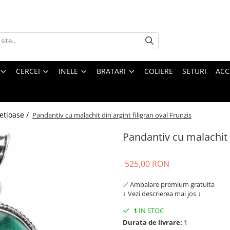
CERCEI
INELE
BRATARI
COLIERE
SETURI
ACC
etioase /
Pandantiv cu malachit din argint filigran oval Frunzis
Pandantiv cu malachit d
525,00 RON
✅ Ambalare premium gratuita
↓
Vezi descrierea mai jos
↓
1
IN STOC
Durata de livrare:
1