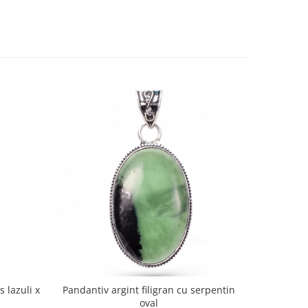
s lazuli x
Pandantiv argint filigran cu serpentin
Pandanti
oval