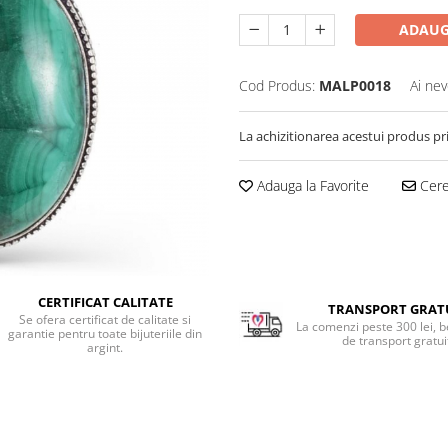
ADAUG
Cod Produs:
MALP0018
Ai nev
La achizitionarea acestui produs pr
Adauga la Favorite
Cere 
CERTIFICAT CALITATE
TRANSPORT GRAT
Se ofera certificat de calitate si
La comenzi peste 300 lei, b
garantie pentru toate bijuteriile din
de transport gratui
argint.