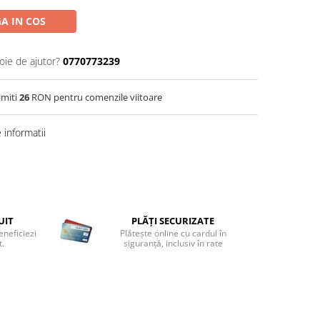
A IN COS
oie de ajutor?
0770773239
imiti
26
RON pentru comenzile viitoare
informatii
UIT
PLĂȚI SECURIZATE
eneficiezi
Plătește online cu cardul în
t.
siguranță, inclusiv în rate