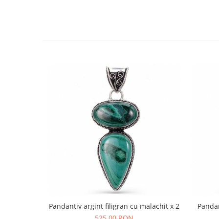
Pandantiv argint filigran cu malachit x 2
Pandan
525,00 RON