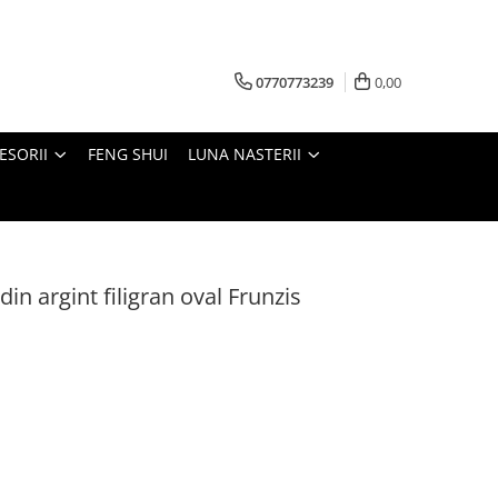
0770773239
0,00
ESORII
FENG SHUI
LUNA NASTERII
in argint filigran oval Frunzis