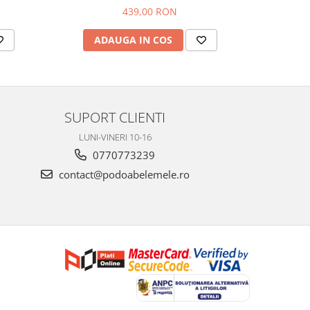
439,00 RON
ADAUGA IN COS
AD
SUPORT CLIENTI
LUNI-VINERI 10-16
0770773239
contact@podoabelemele.ro