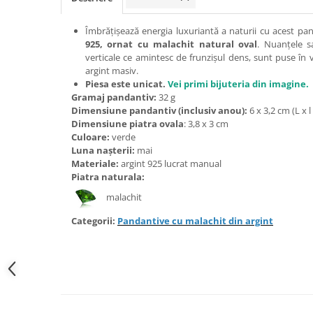
Bijuterii onix
Îmbrățișează energia luxuriantă a naturii cu acest p
Bijuterii opal
925, ornat cu
malachit natural oval
. Nuanțele s
Bijuterii peridot
verticale ce amintesc de frunzișul dens, sunt puse în
argint masiv.
Bijuterii perle
Piesa este unicat.
Vei primi bijuteria din imagine.
Gramaj pandantiv:
32 g
Bijuterii piatra lunii
Dimensiune pandantiv (inclusiv anou):
6 x 3,2 cm (L x l 
Bijuterii piatra soarelui
Dimensiune piatra ovala
: 3,8 x 3 cm
Culoare:
verde
Bijuterii rodocrozit
Luna nașterii:
mai
Materiale:
argint 925 lucrat manual
Bijuterii rubin
Piatra naturala:
Bijuterii safir
malachit
Bijuterii sidef si abalone
Categorii:
Pandantive cu malachit din argint
Bijuterii smarald
Bijuterii sodalit
Bijuterii spinel
Bijuterii tanzanit