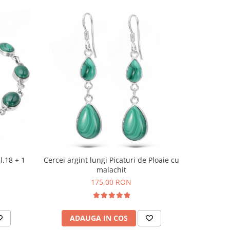
l,18 + 1
Cercei argint lungi Picaturi de Ploaie cu
Set argi
malachit
cerc
175,00 RON
ADAUGA IN COS
AD