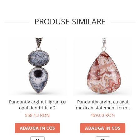
PRODUSE SIMILARE
Pandantiv argint filigran cu
Pandantiv argint cu agat
opal dendritic x 2
mexican statement forma
para
558,13 RON
459,00 RON
ADAUGA IN COS
ADAUGA IN COS