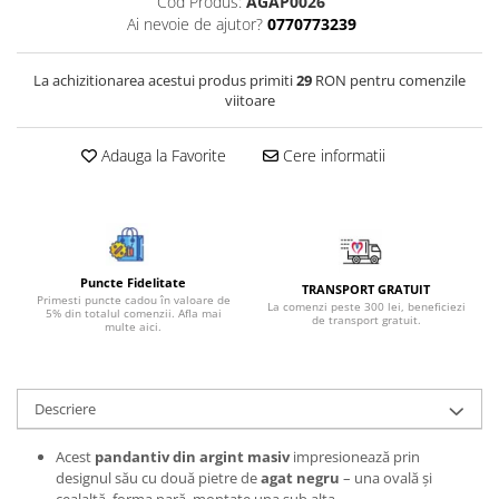
Cod Produs:
AGAP0026
Bijuterii onix
Ai nevoie de ajutor?
0770773239
Bijuterii opal
La achizitionarea acestui produs primiti
29
RON pentru comenzile
Bijuterii peridot
viitoare
Bijuterii perle
Adauga la Favorite
Cere informatii
Bijuterii piatra lunii
Bijuterii piatra soarelui
Bijuterii rodocrozit
Bijuterii rubin
Puncte Fidelitate
TRANSPORT GRATUIT
Bijuterii safir
Primesti puncte cadou în valoare de
La comenzi peste 300 lei, beneficiezi
5% din totalul comenzii. Afla mai
de transport gratuit.
multe aici.
Bijuterii sidef si abalone
Bijuterii smarald
Bijuterii sodalit
Descriere
Bijuterii spinel
Acest
pandantiv din
argint masiv
impresionează prin
Bijuterii tanzanit
designul său cu două pietre de
agat negru
– una ovală și
cealaltă forma pară, montate una sub alta.