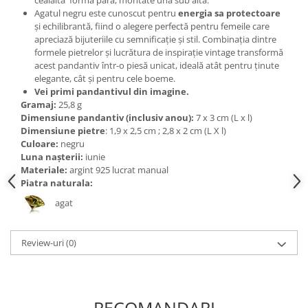
Bijuterii topaz
Agatul negru este cunoscut pentru
energia sa protectoare
Bijuterii turcoaz
și echilibrantă, fiind o alegere perfectă pentru femeile care
apreciază bijuteriile cu semnificație și stil. Combinația dintre
Bijuterii turmaline
formele pietrelor și lucrătura de inspirație vintage transformă
acest pandantiv într-o piesă unicat, ideală atât pentru ținute
Bijuterii morganit
elegante, cât și pentru cele boeme.
Vei primi pandantivul din imagine.
Gramaj:
25,8 g
Dimensiune pandantiv (inclusiv anou):
7 x 3 cm (L x l)
Dimensiune pietre
: 1,9 x 2,5 cm ; 2,8 x 2 cm (L X l)
Culoare:
negru
Luna nașterii:
iunie
Materiale:
argint 925 lucrat manual
Piatra naturala:
agat
Review-uri
(0)
RECOMANDARI