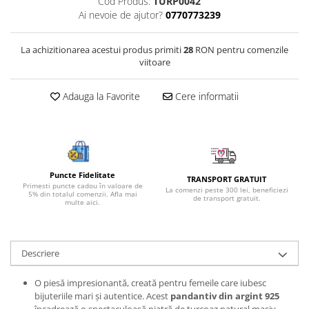
Cod Produs:
TURP0042
Bijuterii onix
Ai nevoie de ajutor?
0770773239
Bijuterii opal
La achizitionarea acestui produs primiti
28
RON pentru comenzile
Bijuterii peridot
viitoare
Bijuterii perle
Adauga la Favorite
Cere informatii
Bijuterii piatra lunii
Bijuterii piatra soarelui
Bijuterii rodocrozit
Bijuterii rubin
Puncte Fidelitate
TRANSPORT GRATUIT
Bijuterii safir
Primesti puncte cadou în valoare de
La comenzi peste 300 lei, beneficiezi
5% din totalul comenzii. Afla mai
de transport gratuit.
multe aici.
Bijuterii sidef si abalone
Bijuterii smarald
Bijuterii sodalit
Descriere
Bijuterii spinel
O piesă impresionantă, creată pentru femeile care iubesc
Bijuterii tanzanit
bijuteriile mari și autentice. Acest
pandantiv din argint 925
încadrează o spectaculoasă piatră de turcoaz natural masiv,