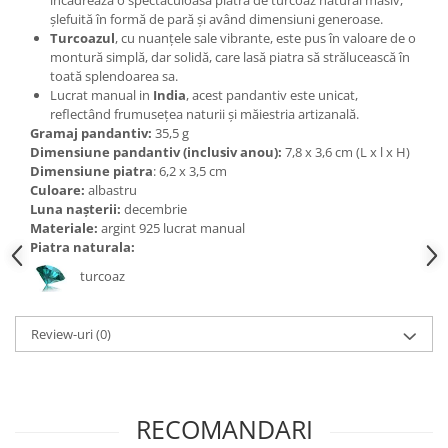
Bijuterii topaz
șlefuită în formă de pară și având dimensiuni generoase.
Bijuterii turcoaz
Turcoazul
, cu nuanțele sale vibrante, este pus în valoare de o
montură simplă, dar solidă, care lasă piatra să strălucească în
Bijuterii turmaline
toată splendoarea sa.
Lucrat manual in
India
, acest pandantiv este unicat,
Bijuterii morganit
reflectând frumusețea naturii și măiestria artizanală.
Gramaj pandantiv:
35,5 g
Dimensiune pandantiv (inclusiv anou):
7,8 x 3,6 cm (L x l x H)
Dimensiune piatra
: 6,2 x 3,5 cm
Culoare:
albastru
Luna nașterii:
decembrie
Materiale:
argint 925 lucrat manual
Piatra naturala:
turcoaz
Review-uri
(0)
RECOMANDARI