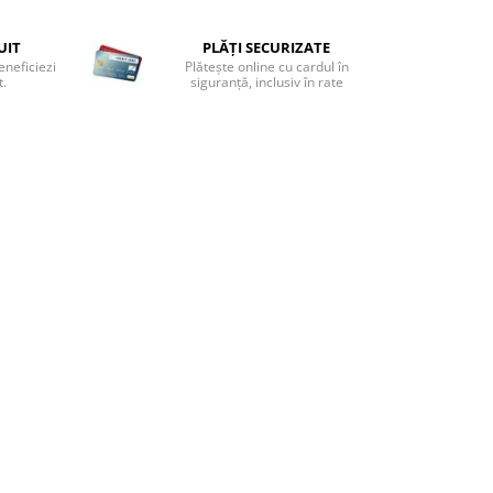
UIT
PLĂȚI SECURIZATE
eneficiezi
Plătește online cu cardul în
t.
siguranță, inclusiv în rate