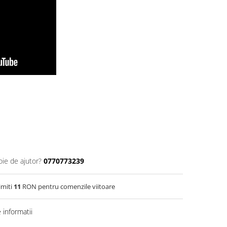
oie de ajutor?
0770773239
imiti
11
RON pentru comenzile viitoare
informatii