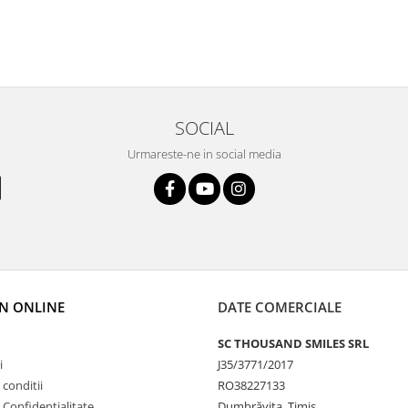
SOCIAL
Urmareste-ne in social media
N ONLINE
DATE COMERCIALE
SC THOUSAND SMILES SRL
i
J35/3771/2017
 conditii
RO38227133
e Confidentialitate
Dumbrăvița, Timiș