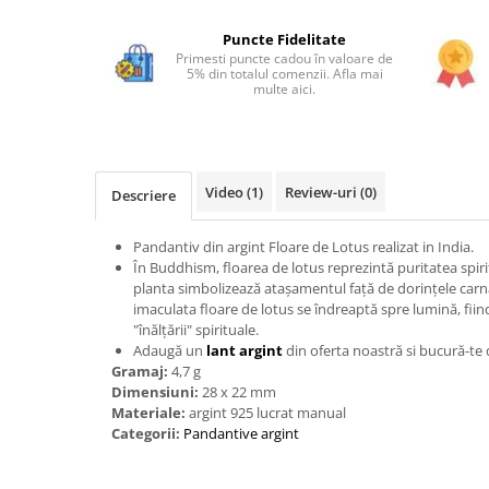
Bijuterii onix
Puncte Fidelitate
Bijuterii opal
Primesti puncte cadou în valoare de
5% din totalul comenzii. Afla mai
Bijuterii peridot
multe aici.
Bijuterii perle
Bijuterii piatra lunii
Bijuterii piatra soarelui
Video
(1)
Review-uri
(0)
Descriere
Bijuterii rodocrozit
Pandantiv din argint Floare de Lotus realizat in India.
Bijuterii rubin
În Buddhism, floarea de lotus reprezintă puritatea spirit
planta simbolizează atașamentul față de dorințele carnal
Bijuterii safir
imaculata floare de lotus se îndreaptă spre lumină, fii
Bijuterii sidef si abalone
"înălțării" spirituale.
Adaugă un
lant argint
din oferta noastră si bucură-te 
Bijuterii smarald
Gramaj:
4,7 g
Bijuterii sodalit
Dimensiuni:
28 x 22 mm
Materiale:
argint 925 lucrat manual
Bijuterii spinel
Categorii:
Pandantive argint
Bijuterii tanzanit