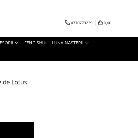
0770773239
0,00
ESORII
FENG SHUI
LUNA NASTERII
e de Lotus