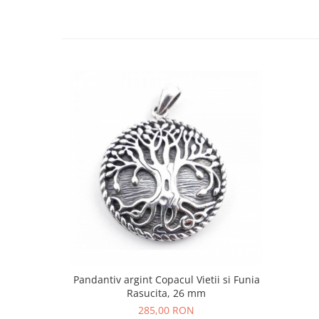
Bijuterii topaz
Bijuterii turcoaz
Bijuterii turmaline
Bijuterii morganit
Pandantiv argint Copacul Vietii si Funia
Rasucita, 26 mm
285,00 RON