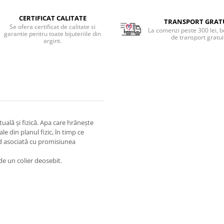
CERTIFICAT CALITATE
TRANSPORT GRAT
Se ofera certificat de calitate si
La comenzi peste 300 lei, b
garantie pentru toate bijuteriile din
de transport gratui
argint.
uală și fizică. Apa care hrănește
e din planul fizic, în timp ce
nd asociată cu promisiunea
de un colier deosebit.