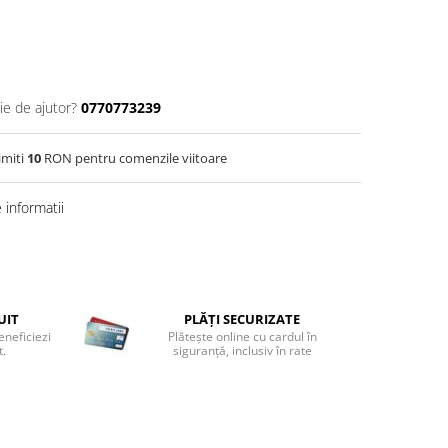
ie de ajutor?
0770773239
imiti
10
RON pentru comenzile viitoare
informatii
UIT
PLĂȚI SECURIZATE
eneficiezi
Plătește online cu cardul în
t.
siguranță, inclusiv în rate