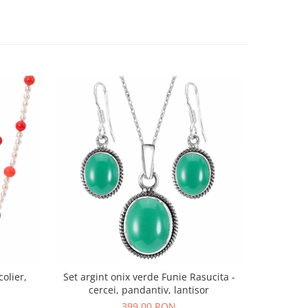
colier,
Set argint onix verde Funie Rasucita -
cercei, pandantiv, lantisor
399,00 RON