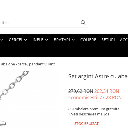
CERCEI
INELE
BRATARI
COLIERE
SETURI
ACC
u abalone - cercei, pandantiv, lant
Set argint Astre cu aba
279,62 RON
202,34 RON
Economisesti:
77,28
RON
✅ Ambalare premium gratuita
↓ Vezi descrierea mai jos ↓
STOC EPUIZAT