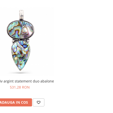
iv argint statement duo abalone
531,28 RON
ADAUGA IN COS