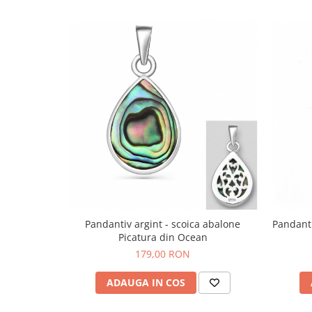
Bijuterii topaz
Bijuterii turcoaz
Bijuterii turmaline
Bijuterii morganit
Pandantiv argint - scoica abalone
Pandant
Picatura din Ocean
179,00 RON
ADAUGA IN COS