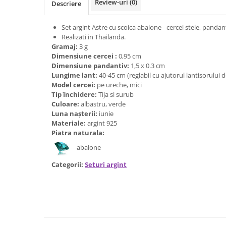
Review-uri
(0)
Descriere
Bijuterii onix
Bijuterii opal
Set argint Astre cu scoica abalone - cercei stele, pandan
Realizati in Thailanda.
Bijuterii peridot
Gramaj:
3 g
Bijuterii perle
Dimensiune cercei :
0,95 cm
Dimensiune pandantiv:
1,5 x 0.3 cm
Bijuterii piatra lunii
Lungime lant:
40-45 cm (reglabil cu ajutorul lantisorului 
Model cercei:
pe ureche, mici
Bijuterii piatra soarelui
Tip închidere:
Tija si surub
Bijuterii rodocrozit
Culoare:
albastru, verde
Luna nașterii:
iunie
Bijuterii rubin
Materiale:
argint 925
Piatra naturala:
Bijuterii safir
abalone
Bijuterii sidef si abalone
Categorii:
Seturi argint
Bijuterii smarald
Bijuterii sodalit
Bijuterii spinel
Bijuterii tanzanit