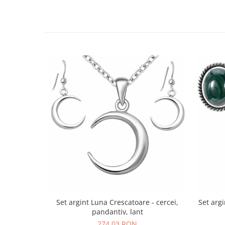
Set argint Luna Crescatoare - cercei,
Set arg
pandantiv, lant
274,03 RON