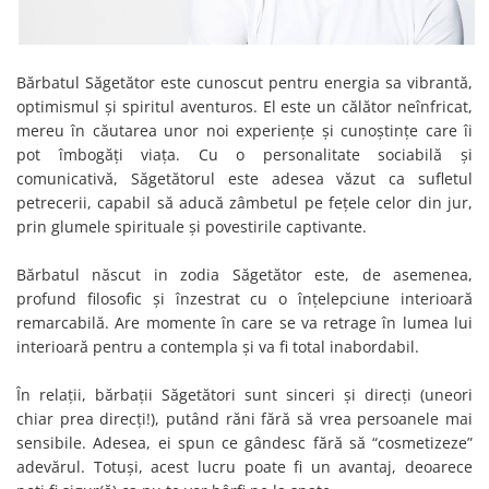
Bărbatul Săgetător este cunoscut pentru energia sa vibrantă,
optimismul și spiritul aventuros. El este un călător neînfricat,
mereu în căutarea unor noi experiențe și cunoștințe care îi
pot îmbogăți viața. Cu o personalitate sociabilă și
comunicativă, Săgetătorul este adesea văzut ca sufletul
petrecerii, capabil să aducă zâmbetul pe fețele celor din jur,
prin glumele spirituale și povestirile captivante.
Bărbatul născut in zodia Săgetător este, de asemenea,
profund filosofic și înzestrat cu o înțelepciune interioară
remarcabilă. Are momente în care se va retrage în lumea lui
interioară pentru a contempla și va fi total inabordabil.
În relații, bărbații Săgetători sunt sinceri și direcți (uneori
chiar prea direcți!), putând răni fără să vrea persoanele mai
sensibile. Adesea, ei spun ce gândesc fără să “cosmetizeze”
adevărul. Totuși, acest lucru poate fi un avantaj, deoarece