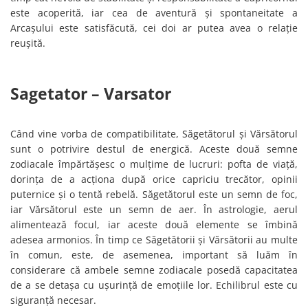
este acoperită, iar cea de aventură și spontaneitate a
Arcașului este satisfăcută, cei doi ar putea avea o relație
reușită.
Sagetator – Varsator
Când vine vorba de compatibilitate, Săgetătorul și Vărsătorul
sunt o potrivire destul de energică. Aceste două semne
zodiacale împărtășesc o mulțime de lucruri: pofta de viață,
dorința de a acționa după orice capriciu trecător, opinii
puternice și o tentă rebelă. Săgetătorul este un semn de foc,
iar Vărsătorul este un semn de aer. În astrologie, aerul
alimentează focul, iar aceste două elemente se îmbină
adesea armonios. În timp ce Săgetătorii și Vărsătorii au multe
în comun, este, de asemenea, important să luăm în
considerare că ambele semne zodiacale posedă capacitatea
de a se detașa cu ușurință de emoțiile lor. Echilibrul este cu
siguranță necesar.