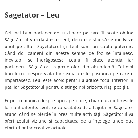
Sagetator – Leu
Cel mai bun partener de susținere pe care îl poate obține
Săgetătorul vreodată este Leul, deoarece știu să se motiveze
unul pe altul. Săgetătorul și Leul sunt un cuplu puternic.
Când doi oameni din aceste semne de foc se întâlnesc,
inevitabil se îndrăgostesc. Leului îi place atenția, iar
partenerul Săgetător i-o poate oferi din abundență. Cel mai
bun lucru despre viața lor sexuală este pasiunea pe care o
împărtășesc. Leul este acolo pentru a aduce focul interior în
pat, iar Săgetătorul pentru a atinge noi orizonturi (și poziții).
Ei pot comunica despre aproape orice, chiar dacă interesele
lor sunt diferite. Leul are capacitatea de a-l ajuta pe Săgetător
atunci când se pierde în prea multe activități. Săgetătorul va
oferi Leului viziune și capacitatea de a înțelege unde duc
eforturilor lor creative actuale.