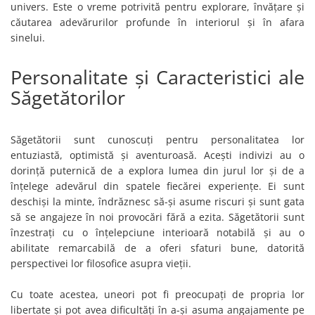
univers. Este o vreme potrivită pentru explorare, învățare și
căutarea adevărurilor profunde în interiorul și în afara
sinelui.
Personalitate și Caracteristici ale
Săgetătorilor
Săgetătorii sunt cunoscuți pentru personalitatea lor
entuziastă, optimistă și aventuroasă. Acești indivizi au o
dorință puternică de a explora lumea din jurul lor și de a
înțelege adevărul din spatele fiecărei experiențe. Ei sunt
deschiși la minte, îndrăznesc să-și asume riscuri și sunt gata
să se angajeze în noi provocări fără a ezita. Săgetătorii sunt
înzestrați cu o înțelepciune interioară notabilă și au o
abilitate remarcabilă de a oferi sfaturi bune, datorită
perspectivei lor filosofice asupra vieții.
Cu toate acestea, uneori pot fi preocupați de propria lor
libertate și pot avea dificultăți în a-și asuma angajamente pe