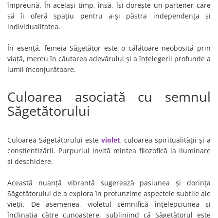
împreună. În același timp, însă, își dorește un partener care
să îi oferă spațiu pentru a-și păstra independența și
individualitatea.
În esență, femeia Săgetător este o călătoare neobosită prin
viață, mereu în căutarea adevărului și a înțelegerii profunde a
lumii înconjurătoare.
Culoarea asociată cu semnul
Săgetătorului
Culoarea Săgetătorului este
violet
, culoarea spiritualității și a
conștientizării. Purpuriul invită mintea filozofică la iluminare
și deschidere.
Această nuanță vibrantă sugerează pasiunea și dorința
Săgetătorului de a explora în profunzime aspectele subtile ale
vieții. De asemenea, violetul semnifică înțelepciunea și
înclinația către cunoaștere, subliniind că Săgetătorul este