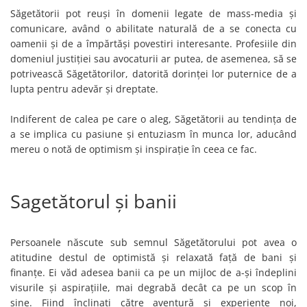
Săgetătorii pot reuși în domenii legate de mass-media și
comunicare, având o abilitate naturală de a se conecta cu
oamenii și de a împărtăși povestiri interesante. Profesiile din
domeniul justiției sau avocaturii ar putea, de asemenea, să se
potrivească Săgetătorilor, datorită dorinței lor puternice de a
lupta pentru adevăr și dreptate.
Indiferent de calea pe care o aleg, Săgetătorii au tendința de
a se implica cu pasiune și entuziasm în munca lor, aducând
mereu o notă de optimism și inspirație în ceea ce fac.
Sagetătorul și banii
Persoanele născute sub semnul Săgetătorului pot avea o
atitudine destul de optimistă și relaxată față de bani și
finanțe. Ei văd adesea banii ca pe un mijloc de a-și îndeplini
visurile și aspirațiile, mai degrabă decât ca pe un scop în
sine. Fiind înclinați către aventură și experiențe noi,