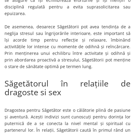
se asigure că își echilibrează eforturile și își mențin o
disciplină regulată pentru a evita suprasolicitarea sau
epuizarea.
De asemenea, deoarece Săgetătorii pot avea tendința de a
neglija stresul sau îngrijorările interioare, este important să
își acorde timp pentru reflecție și relaxare, îmbinând
activitățile lor intense cu momente de odihnă și reîncărcare.
Prin menținerea unui echilibru între activitate și odihnă și
prin abordarea proactivă a stresului, Săgetătorii pot menține
o stare de sănătate optimă pe termen lung.
Săgetătorul în relațiile de
dragoste si sex
Dragostea pentru Săgetător este o călătorie plină de pasiune
și aventură. Acești indivizi sunt cunoscuți pentru dorința lor
puternică de a se conecta la nivel mental și spiritual cu
partenerul lor. În relații, Săgetătorii caută în primul rând un