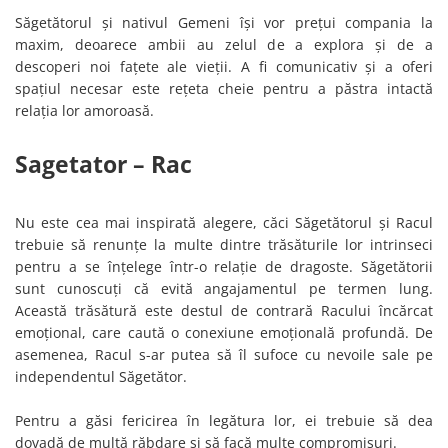
Săgetătorul și nativul Gemeni își vor prețui compania la
maxim, deoarece ambii au zelul de a explora și de a
descoperi noi fațete ale vieții. A fi comunicativ și a oferi
spațiul necesar este rețeta cheie pentru a păstra intactă
relația lor amoroasă.
Sagetator – Rac
Nu este cea mai inspirată alegere, căci Săgetătorul și Racul
trebuie să renunțe la multe dintre trăsăturile lor intrinseci
pentru a se înțelege într-o relație de dragoste. Săgetătorii
sunt cunoscuți că evită angajamentul pe termen lung.
Această trăsătură este destul de contrară Racului încărcat
emoțional, care caută o conexiune emoțională profundă. De
asemenea, Racul s-ar putea să îl sufoce cu nevoile sale pe
independentul Săgetător.
Pentru a găsi fericirea în legătura lor, ei trebuie să dea
dovadă de multă răbdare și să facă multe compromisuri.