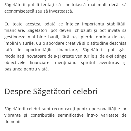
Săgetătorii pot fi tentați să cheltuiască mai mult decât să
economisească sau să investească.
Cu toate acestea, odată ce înțeleg importanța stabilității
financiare, Săgetătorii pot deveni chibzuiți și pot învăța să
gestioneze mai bine banii, fără a-și pierde dorința de a-și
împlini visurile. Cu o abordare creativă și o atitudine deschisă
față de oportunitățile financiare, Săgetătorii pot găsi
modalități inovatoare de a-și crește veniturile și de a-și atinge
obiectivele financiare, menținând spiritul aventuros și
pasiunea pentru viață.
Despre Săgetători celebri
Săgetătorii celebri sunt recunoscuți pentru personalitățile lor
vibrante și contribuțiile semnificative într-o varietate de
domenii.