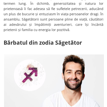
termen lung. În dchimb, generozitatea și natura lor
prietenoasă îi fac adesea să fie sufletele petrecerii, aducând
un plus de bucurie și entuziasm în viața persoanelor dragi. În
ansamblu, Săgetătorii sunt persoane pline de viață, căutători
ai adevărului și împătimiți aventurieri, care își încântă
prietenii și familia cu energia lor pozitivă.
Bărbatul din zodia Săgetător