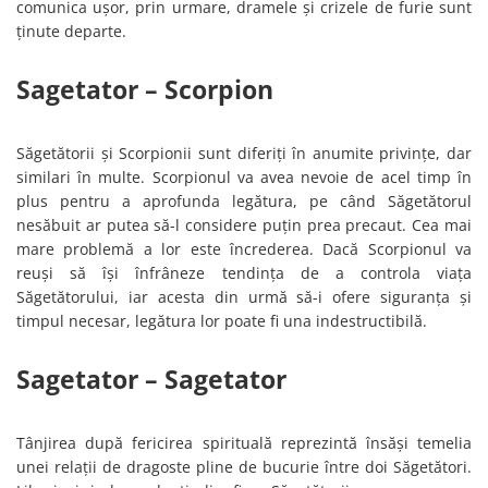
comunica ușor, prin urmare, dramele și crizele de furie sunt
ținute departe.
Sagetator – Scorpion
Săgetătorii și Scorpionii sunt diferiți în anumite privințe, dar
similari în multe. Scorpionul va avea nevoie de acel timp în
plus pentru a aprofunda legătura, pe când Săgetătorul
nesăbuit ar putea să-l considere puțin prea precaut. Cea mai
mare problemă a lor este încrederea. Dacă Scorpionul va
reuși să își înfrâneze tendința de a controla viața
Săgetătorului, iar acesta din urmă să-i ofere siguranța și
timpul necesar, legătura lor poate fi una indestructibilă.
Sagetator – Sagetator
Tânjirea după fericirea spirituală reprezintă însăși temelia
unei relații de dragoste pline de bucurie între doi Săgetători.