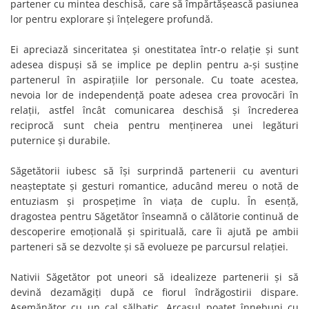
partener cu mintea deschisă, care să împărtășească pasiunea
lor pentru explorare și înțelegere profundă.
Ei apreciază sinceritatea și onestitatea într-o relație și sunt
adesea dispuși să se implice pe deplin pentru a-și susține
partenerul în aspirațiile lor personale. Cu toate acestea,
nevoia lor de independență poate adesea crea provocări în
relații, astfel încât comunicarea deschisă și încrederea
reciprocă sunt cheia pentru menținerea unei legături
puternice și durabile.
Săgetătorii iubesc să își surprindă partenerii cu aventuri
neașteptate și gesturi romantice, aducând mereu o notă de
entuziasm și prospețime în viața de cuplu. În esență,
dragostea pentru Săgetător înseamnă o călătorie continuă de
descoperire emoțională și spirituală, care îi ajută pe ambii
parteneri să se dezvolte și să evolueze pe parcursul relației.
Nativii Săgetător pot uneori să idealizeze partenerii și să
devină dezamăgiți după ce fiorul îndrăgostirii dispare.
Asemănător cu un cal sălbatic, Arcașul poatet înnebuni cu