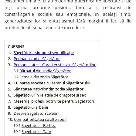
existenței umane. Ei au o dorință puternică de libertate și de
Bijuterii onix
a-și urma propriile pasiuni, fără a fi restrânși de
constrângerile sociale sau emoționale. În același timp,
Bijuterii opal
generozitatea lor și entuziasmul fără margini îi fac să fie
Bijuterii peridot
prieteni loiali și parteneri de încredere.
Bijuterii perle
Bijuterii piatra lunii
CUPRINS
Bijuterii piatra soarelui
1.
Săgetător – simbol si semnificație
2.
Perioada zodiei Săgetător
Bijuterii rodocrozit
3.
Personalitate și Caracteristici ale Săgetătorilor
3.1
Bărbatul din zodia Săgetător
Bijuterii rubin
3.2
Femeia din zodia Săgetător
Bijuterii safir
4.
Culoarea asociată cu semnul Săgetătorului
5.
Sănătatea nativilor din zodia Săgetător
Bijuterii sidef si abalone
6.
Săgetătorul în relațiile de dragoste si sex
Bijuterii smarald
7.
Meserii și profesii potrivite pentru Săgetători
8.
Sagetătorul și banii
Bijuterii sodalit
9.
Despre Săgetători celebri
Bijuterii spinel
10.
Compatibilitatea cu alte zodii
10.1
Sagetator – Berbec
Bijuterii tanzanit
10.2
Sagetator – Taur