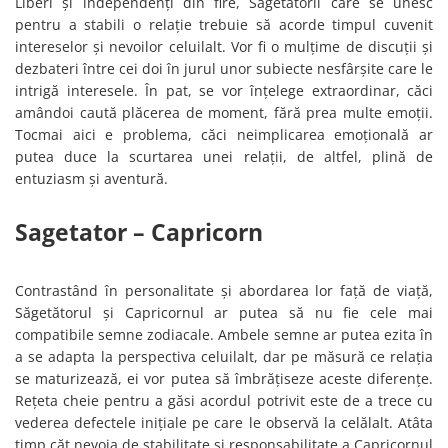
Liberi și independenți din fire, Săgetătorii care se unesc
pentru a stabili o relație trebuie să acorde timpul cuvenit
intereselor și nevoilor celuilalt. Vor fi o mulțime de discuții și
dezbateri între cei doi în jurul unor subiecte nesfârșite care le
intrigă interesele. În pat, se vor înțelege extraordinar, căci
amândoi caută plăcerea de moment, fără prea multe emoții.
Tocmai aici e problema, căci neimplicarea emoțională ar
putea duce la scurtarea unei relații, de altfel, plină de
entuziasm și aventură.
Sagetator – Capricorn
Contrastând în personalitate și abordarea lor față de viață,
Săgetătorul și Capricornul ar putea să nu fie cele mai
compatibile semne zodiacale. Ambele semne ar putea ezita în
a se adapta la perspectiva celuilalt, dar pe măsură ce relația
se maturizează, ei vor putea să îmbrățiseze aceste diferențe.
Rețeta cheie pentru a găsi acordul potrivit este de a trece cu
vederea defectele inițiale pe care le observă la celălalt. Atâta
timp căt nevoia de stabilitate și responsabilitate a Capricornul