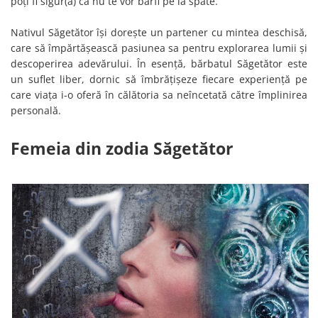
poți fi sigur(ă) ca nu te vor bârfi pe la spate.
Nativul Săgetător își dorește un partener cu mintea deschisă,
care să împărtășească pasiunea sa pentru explorarea lumii și
descoperirea adevărului. În esență, bărbatul Săgetător este
un suflet liber, dornic să îmbrățișeze fiecare experiență pe
care viața i-o oferă în călătoria sa neîncetată către împlinirea
personală.
Femeia din zodia Săgetător