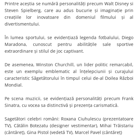
Printre aceștia se numără personalități precum Walt Disney si
Steven Spielberg, care au adus bucurie și imaginație prin
creațiile lor inovatoare din domeniul filmului și al
divertismentului.
În lumea sportului, se evidențiază legenda fotbalului, Diego
Maradona, cunoscut pentru abilitățile sale sportive
extraordinare și stilul de joc captivant.
De asemenea, Winston Churchill, un lider politic remarcabil,
este un exemplu emblematic al înțelepciunii și curajului
caracteristic Săgetătorului în timpul celui de-al Doilea Război
Mondial.
Pe scena muzicii, se evidențiază personalități precum Frank
Sinatra, cu vocea sa distinctivă și prezența carismatică.
Sagetători celebri români: Roxana Ciuhulescu (prezentatoare
TV), Cătălin Botezatu (designer vestimentar), Mihai Trăistariu
(cântăreț), Gina Pistol (vedetă TV), Marcel Pavel (cântăreț)