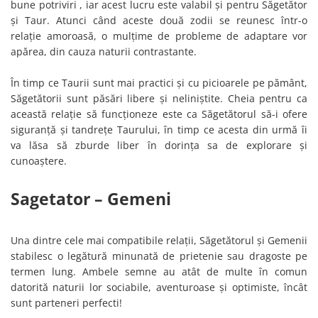
bune potriviri , iar acest lucru este valabil și pentru Săgetător
și Taur. Atunci când aceste două zodii se reunesc într-o
relație amoroasă, o mulțime de probleme de adaptare vor
apărea, din cauza naturii contrastante.
În timp ce Taurii sunt mai practici și cu picioarele pe pământ,
Săgetătorii sunt păsări libere și neliniştite. Cheia pentru ca
această relație să funcționeze este ca Săgetătorul să-i ofere
siguranță și tandrețe Taurului, în timp ce acesta din urmă îi
va lăsa să zburde liber în dorința sa de explorare și
cunoaștere.
Sagetator – Gemeni
Una dintre cele mai compatibile relații, Săgetătorul și Gemenii
stabilesc o legătură minunată de prietenie sau dragoste pe
termen lung. Ambele semne au atât de multe în comun
datorită naturii lor sociabile, aventuroase și optimiste, încât
sunt parteneri perfecti!