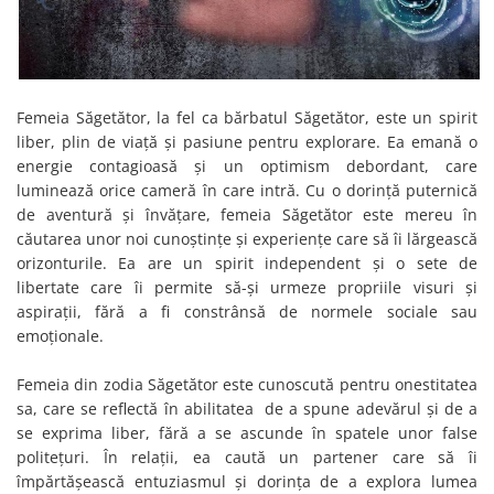
Femeia Săgetător, la fel ca bărbatul Săgetător, este un spirit
liber, plin de viață și pasiune pentru explorare. Ea emană o
energie contagioasă și un optimism debordant, care
luminează orice cameră în care intră. Cu o dorință puternică
de aventură și învățare, femeia Săgetător este mereu în
căutarea unor noi cunoștințe și experiențe care să îi lărgească
orizonturile. Ea are un spirit independent și o sete de
libertate care îi permite să-și urmeze propriile visuri și
aspirații, fără a fi constrânsă de normele sociale sau
emoționale.
Femeia din zodia Săgetător este cunoscută pentru onestitatea
sa, care se reflectă în abilitatea de a spune adevărul și de a
se exprima liber, fără a se ascunde în spatele unor false
politețuri. În relații, ea caută un partener care să îi
împărtășească entuziasmul și dorința de a explora lumea