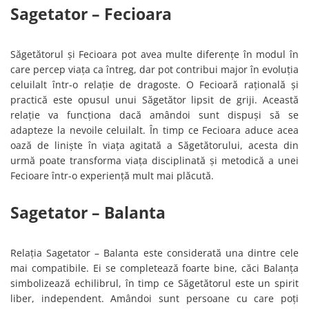
Sagetator – Fecioara
Săgetătorul și Fecioara pot avea multe diferențe în modul în
care percep viața ca întreg, dar pot contribui major în evoluția
celuilalt într-o relație de dragoste. O Fecioară rațională și
practică este opusul unui Săgetător lipsit de griji. Această
relație va funcționa dacă amândoi sunt dispuși să se
adapteze la nevoile celuilalt. În timp ce Fecioara aduce acea
oază de liniște în viața agitată a Săgetătorului, acesta din
urmă poate transforma viața disciplinată și metodică a unei
Fecioare într-o experiență mult mai plăcută.
Sagetator – Balanta
Relația Sagetator – Balanta este considerată una dintre cele
mai compatibile. Ei se completează foarte bine, căci Balanța
simbolizează echilibrul, în timp ce Săgetătorul este un spirit
liber, independent. Amândoi sunt persoane cu care poți