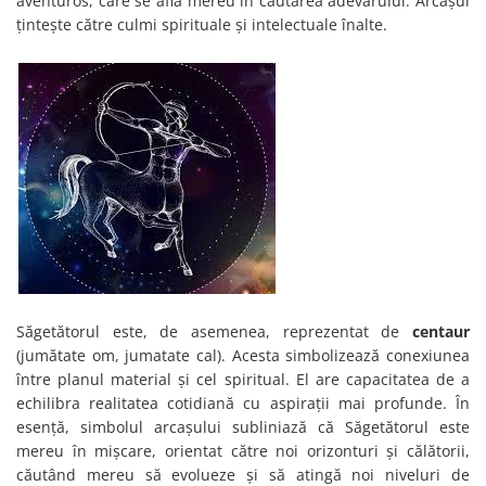
aventuros, care se află mereu în căutarea adevărului. Arcașul
țintește către culmi spirituale și intelectuale înalte.
Săgetătorul este, de asemenea, reprezentat de
centaur
(jumătate om, jumatate cal). Acesta simbolizează conexiunea
între planul material și cel spiritual. El are capacitatea de a
echilibra realitatea cotidiană cu aspirații mai profunde. În
esență, simbolul arcașului subliniază că Săgetătorul este
mereu în mișcare, orientat către noi orizonturi și călătorii,
căutând mereu să evolueze și să atingă noi niveluri de