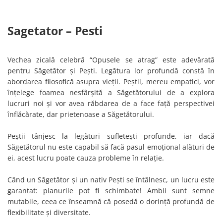
Sagetator – Pesti
Vechea zicală celebră “Opusele se atrag” este adevărată
pentru Săgetător și Pești. Legătura lor profundă constă în
abordarea filosofică asupra vieții. Peștii, mereu empatici, vor
înțelege foamea nesfârșită a Săgetătorului de a explora
lucruri noi și vor avea răbdarea de a face față perspectivei
înflăcărate, dar prietenoase a Săgetătorului.
Peștii tânjesc la legături sufletești profunde, iar dacă
Săgetătorul nu este capabil să facă pasul emoțional alături de
ei, acest lucru poate cauza probleme în relație.
Când un Săgetător și un nativ Pești se întâlnesc, un lucru este
garantat: planurile pot fi schimbate! Ambii sunt semne
mutabile, ceea ce înseamnă că posedă o dorință profundă de
flexibilitate și diversitate.