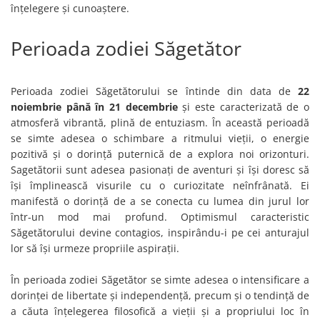
înțelegere și cunoaștere.
Perioada zodiei Săgetător
Perioada zodiei Săgetătorului se întinde din data de
22
noiembrie până în 21 decembrie
și este caracterizată de o
atmosferă vibrantă, plină de entuziasm. În această perioadă
se simte adesea o schimbare a ritmului vieții, o energie
pozitivă și o dorință puternică de a explora noi orizonturi.
Sagetătorii sunt adesea pasionați de aventuri și își doresc să
își împlinească visurile cu o curiozitate neînfrânată. Ei
manifestă o dorință de a se conecta cu lumea din jurul lor
într-un mod mai profund. Optimismul caracteristic
Săgetătorului devine contagios, inspirându-i pe cei anturajul
lor să își urmeze propriile aspirații.
În perioada zodiei Săgetător se simte adesea o intensificare a
dorinței de libertate și independență, precum și o tendință de
a căuta înțelegerea filosofică a vieții și a propriului loc în