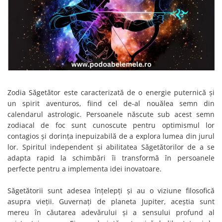
Bijuterii crisopraz
Cercei argint cu cuart roz
DECEMBRIE
Bijuterii cuart fumuriu
Cercei argint cu granat
Bijuterii cuart roz
Cercei argint cu opal
Bijuterii cuart rutilat si incolor
Cercei argint cu carneol
Bijuterii cubic zirconia
Cercei argint cu labradorit
Bijuterii granat
Cercei argint cu lapis lazuli
Zodia Săgetător este caracterizată de o energie puternică și
Bijuterii iolit
Cercei argint cu ochi de tigru
un spirit aventuros, fiind cel de-al nouălea semn din
Bijuterii jad
Cercei argint cu malachit
calendarul astrologic. Persoanele născute sub acest semn
Bijuterii jasp
Cercei argint cu peridot
zodiacal de foc sunt cunoscute pentru optimismul lor
contagios și dorința inepuizabilă de a explora lumea din jurul
Bijuterii labradorit
Cercei argint cu perle
lor. Spiritul independent și abilitatea Săgetătorilor de a se
Bijuterii lapis lazuli
Cercei argint cu topaz
adapta rapid la schimbări îi transformă în persoanele
perfecte pentru a implementa idei inovatoare.
Bijuterii larimar
Bijuterii malachit
Săgetătorii sunt adesea înțelepți și au o viziune filosofică
Bijuterii obsidian
asupra vieții. Guvernați de planeta Jupiter, aceștia sunt
mereu în căutarea adevărului și a sensului profund al
Bijuterii ochi de tigru