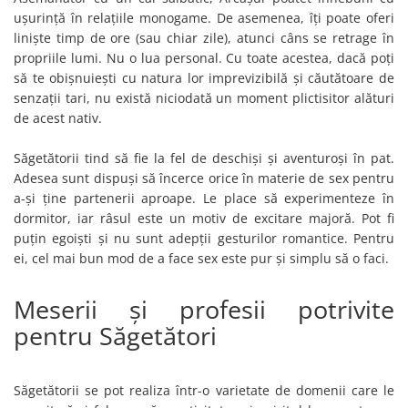
ușurință în relațiile monogame. De asemenea, îți poate oferi
liniște timp de ore (sau chiar zile), atunci câns se retrage în
propriile lumi. Nu o lua personal. Cu toate acestea, dacă poți
să te obișnuiești cu natura lor imprevizibilă și căutătoare de
senzații tari, nu există niciodată un moment plictisitor alături
de acest nativ.
Săgetătorii tind să fie la fel de deschiși și aventuroși în pat.
Adesea sunt dispuși să încerce orice în materie de sex pentru
a-și ține partenerii aproape. Le place să experimenteze în
dormitor, iar râsul este un motiv de excitare majoră. Pot fi
puțin egoiști și nu sunt adepții gesturilor romantice. Pentru
ei, cel mai bun mod de a face sex este pur și simplu să o faci.
Meserii și profesii potrivite
pentru Săgetători
Săgetătorii se pot realiza într-o varietate de domenii care le