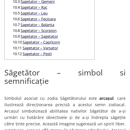
Bijuterii topaz
10.3
Sagetator – Gemeni
10.4
Sagetator – Rac
Bijuterii turcoaz
10.5
Sagetator – Leu
10.6
Sagetator – Fecioara
Bijuterii turmaline
10.7
Sagetator – Balanta
Bijuterii morganit
10.8
Sagetator – Scorpion
10.9
Sagetator – Sagetator
10.10
Sagetator – Capricorn
10.11
Sagetator – Varsator
10.12
Sagetator – Pesti
Săgetător – simbol si
semnificație
Simbolul asociat cu zodia Săgetătorului este
arcașul
, care
ilustrează direcționarea precisă a acestui semn zodiacal.
Arcașul simbolizează abilitatea nativilor Săgetător de a-și
urmări cu hotărâre obiectivele și de a-și îndrepta săgețile
către ținte precise. Această imagine sugerează un spirit liber,