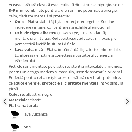
Bijuterii topaz
Această brățară elastică este realizată din pietre semiprețioase de
Bijuterii turcoaz
8–9 mm
, combinate pentru a oferi un mix puternic de energie,
calm, claritate mentală și protecție:
Bijuterii turmaline
Onix
– Piatra stabilității și a protecției energetice. Susține
încrederea în sine, concentrarea și echilibrul emoțional.
Bijuterii morganit
Ochi de tigru albastru
(Hawk’s Eye) – Piatra clarității
mentale și a intuiției. Reduce stresul, aduce calm, focus și o
perspectivă lucidă în situații dificile.
Lava vulcanică
– Piatra împământării și a forței primordiale.
Echilibrează emoțiile și conectează purtătorul cu energia
Pământului.
Pietrele sunt montate pe elastic rezistent și intercalate armonios,
pentru un design modern și masculin, ușor de asortat în orice stil.
Perfectă pentru cei care își doresc o brățară cu vibrații puternice,
ce aduce
energie, protecție și claritate mentală
într-o singură
piesă.
Culoare:
albastru, negru
Materiale:
elastic
Piatra naturala:
lava vulcanica
onix