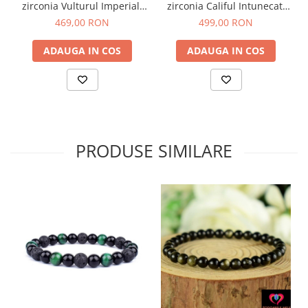
zirconia Vulturul Imperial,
zirconia Califul Intunecat,
62-63
61-62
469,00 RON
499,00 RON
ADAUGA IN COS
ADAUGA IN COS
PRODUSE SIMILARE