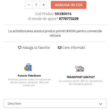
Bijuterii onix
ADAUGA IN COS
Bijuterii opal
Cod Produs:
MIXB0016
Ai nevoie de ajutor?
0770773239
Bijuterii peridot
Bijuterii perle
La achizitionarea acestui produs primiti
3
RON pentru comenzile
Bijuterii piatra lunii
viitoare
Bijuterii piatra soarelui
Adauga la Favorite
Cere informatii
Bijuterii rodocrozit
Bijuterii rubin
Bijuterii safir
Bijuterii sidef si abalone
Puncte Fidelitate
TRANSPORT GRATUIT
Primesti puncte cadou în valoare de
Bijuterii smarald
La comenzi peste 300 lei, beneficiezi
5% din totalul comenzii. Afla mai
de transport gratuit.
multe aici.
Bijuterii sodalit
Bijuterii spinel
Bijuterii tanzanit
Descriere