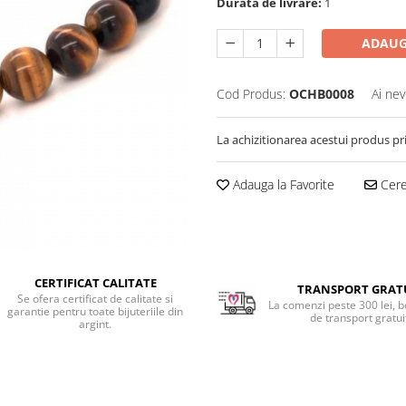
Durata de livrare:
1
ADAUG
Cod Produs:
OCHB0008
Ai nev
La achizitionarea acestui produs pr
Adauga la Favorite
Cere 
CERTIFICAT CALITATE
TRANSPORT GRAT
Se ofera certificat de calitate si
La comenzi peste 300 lei, b
garantie pentru toate bijuteriile din
de transport gratui
argint.