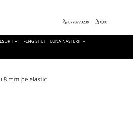
0770773239
0,00
ESORII
FENG SHUI
LUNA NASTERII
ru 8 mm pe elastic