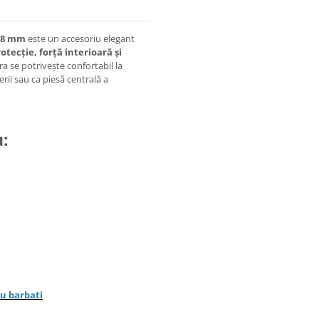
e 8 mm
este un accesoriu elegant
otecție, forță interioară și
ra se potrivește confortabil la
terii sau ca piesă centrală a
u:
u barbati