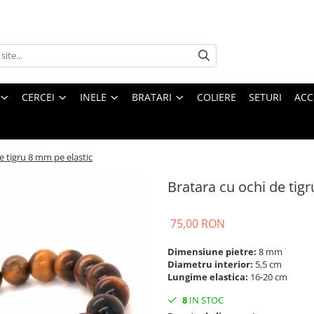
CERCEI
INELE
BRATARI
COLIERE
SETURI
ACC
e tigru 8 mm pe elastic
Bratara cu ochi de tig
75,00 RON
Dimensiune pietre:
8 mm
Diametru interior:
5,5 cm
Lungime elastica:
16-20 cm
8
IN STOC