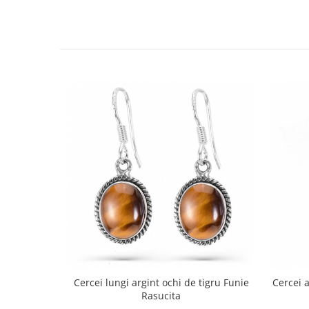
Bijuterii topaz
Bijuterii turcoaz
Bijuterii turmaline
Bijuterii morganit
Cercei lungi argint ochi de tigru Funie
Cercei a
Rasucita