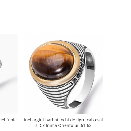
del funie
Inel argint barbati ochi de tigru cab oval
Inel argint
si CZ Inima Orientului, 61-62
Man