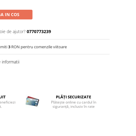
A IN COS
oie de ajutor?
0770773239
imiti
3
RON pentru comenzile viitoare
informatii
UIT
PLĂȚI SECURIZATE
eneficiezi
Plătește online cu cardul în
t.
siguranță, inclusiv în rate