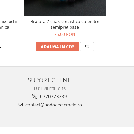
onix, ochi
Bratara 7 chakre elastica cu pietre
Bratara ela
anica
semipretioase
75,00 RON
ADAUGA IN COS
AD
SUPORT CLIENTI
LUNI-VINERI 10-16
0770773239
contact@podoabelemele.ro