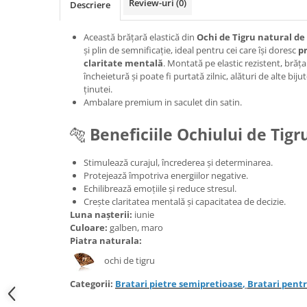
Review-uri
(0)
Descriere
Bijuterii onix
Bijuterii opal
Această brățară elastică din
Ochi de Tigru natural d
și plin de semnificație, ideal pentru cei care își doresc
pr
Bijuterii peridot
claritate mentală
. Montată pe elastic rezistent, brăța
Bijuterii perle
încheietură și poate fi purtată zilnic, alături de alte biju
ținutei.
Bijuterii piatra lunii
Ambalare premium in saculet din satin.
Bijuterii piatra soarelui
🐅
Beneficiile Ochiului de Tigr
Bijuterii rodocrozit
Bijuterii rubin
Stimulează curajul, încrederea și determinarea.
Protejează împotriva energiilor negative.
Bijuterii safir
Echilibrează emoțiile și reduce stresul.
Crește claritatea mentală și capacitatea de decizie.
Bijuterii sidef si abalone
Luna nașterii:
iunie
Bijuterii smarald
Culoare:
galben, maro
Piatra naturala:
Bijuterii sodalit
ochi de tigru
Bijuterii spinel
Categorii:
Bratari pietre semipretioase
,
Bratari pentr
Bijuterii tanzanit