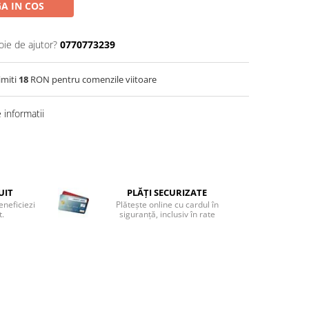
A IN COS
oie de ajutor?
0770773239
imiti
18
RON pentru comenzile viitoare
informatii
UIT
PLĂȚI SECURIZATE
eneficiezi
Plătește online cu cardul în
t.
siguranță, inclusiv în rate