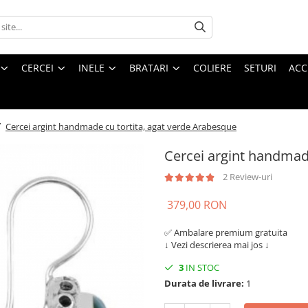
CERCEI
INELE
BRATARI
COLIERE
SETURI
ACC
/
Cercei argint handmade cu tortita, agat verde Arabesque
Cercei argint handmad
2 Review-uri
379,00 RON
✅ Ambalare premium gratuita
↓ Vezi descrierea mai jos ↓
3
IN STOC
Durata de livrare:
1