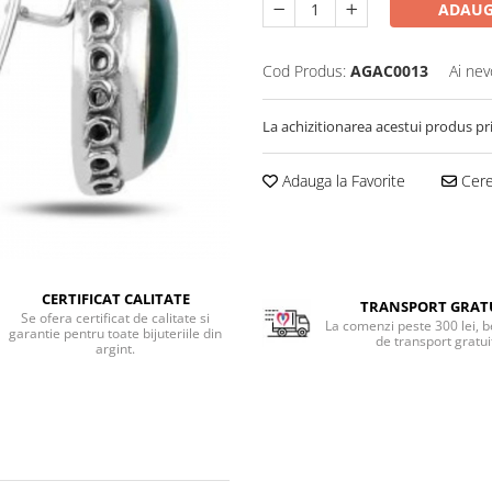
ADAUG
Cod Produs:
AGAC0013
Ai nev
La achizitionarea acestui produs pr
Adauga la Favorite
Cere 
CERTIFICAT CALITATE
TRANSPORT GRAT
Se ofera certificat de calitate si
La comenzi peste 300 lei, b
garantie pentru toate bijuteriile din
de transport gratui
argint.