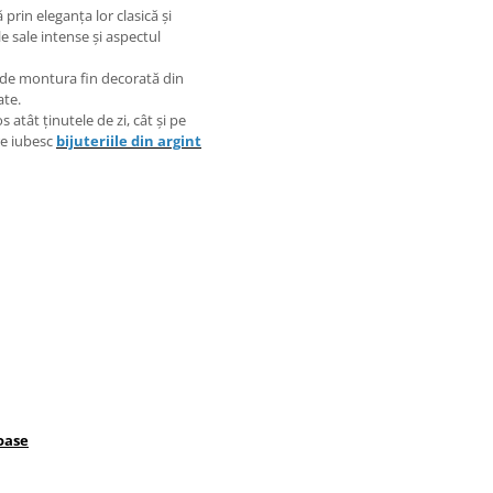
prin eleganța lor clasică și
e sale intense și aspectul
e de montura fin decorată din
ate.
 atât ținutele de zi, cât și pe
re iubesc
bijuteriile din argint
oase