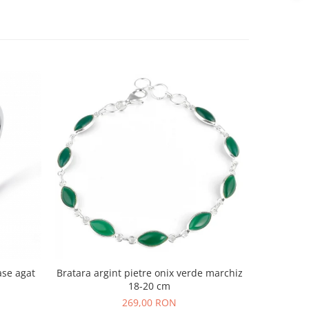
ase agat
Bratara argint pietre onix verde marchiz
Pandantiv
18-20 cm
269,00 RON