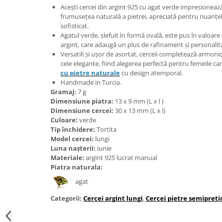
Acești cercei din argint 925 cu agat verde impresionează 
Bijuterii onix
frumusețea naturală a pietrei, apreciată pentru nuanțel
Bijuterii opal
sofisticat.
Agatul verde, șlefuit în formă ovală, este pus în valoar
Bijuterii peridot
argint, care adaugă un plus de rafinament și personalit
Versatili și ușor de asortat, cerceii completează armonios
Bijuterii perle
cele elegante, fiind alegerea perfectă pentru femeile ca
Bijuterii piatra lunii
cu pietre naturale
cu design atemporal.
Handmade in Turcia.
Bijuterii piatra soarelui
Gramaj:
7 g
Bijuterii rodocrozit
Dimensiune piatra:
13 x 9 mm (L x l )
Dimensiune cercei:
30 x 13 mm (L x l)
Bijuterii rubin
Culoare:
verde
Tip închidere:
Tortita
Bijuterii safir
Model cercei:
lungi
Bijuterii sidef si abalone
Luna nașterii:
iunie
Materiale:
argint 925 lucrat manual
Bijuterii smarald
Piatra naturala:
Bijuterii sodalit
agat
Bijuterii spinel
Categorii:
Cercei argint lungi
,
Cercei pietre semipreti
Bijuterii tanzanit