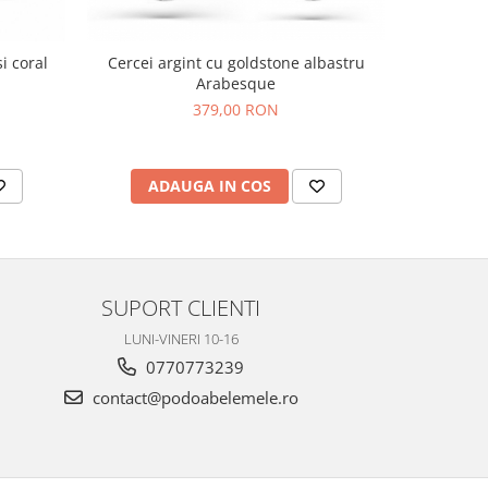
si coral
Cercei argint cu goldstone albastru
Cercei arg
Arabesque
379,00 RON
ADAUGA IN COS
AD
SUPORT CLIENTI
LUNI-VINERI 10-16
0770773239
contact@podoabelemele.ro