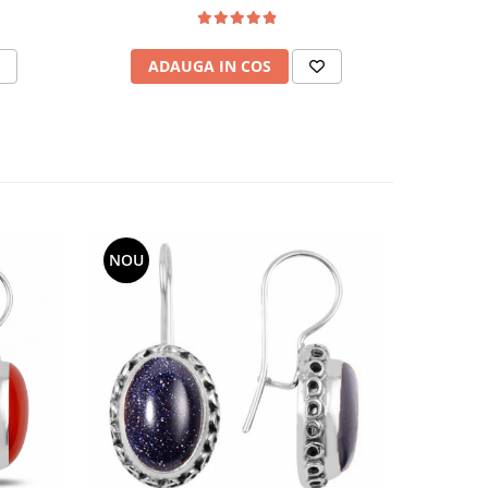
ADAUGA IN COS
AD
NOU
NOU