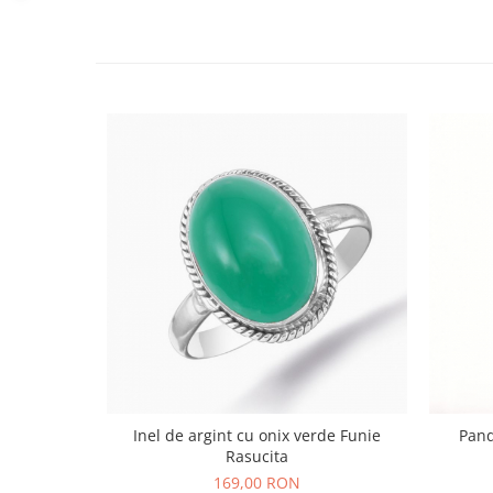
Bijuterii topaz
Bijuterii turcoaz
Bijuterii turmaline
Bijuterii morganit
Inel de argint cu onix verde Funie
Pand
Rasucita
169,00 RON