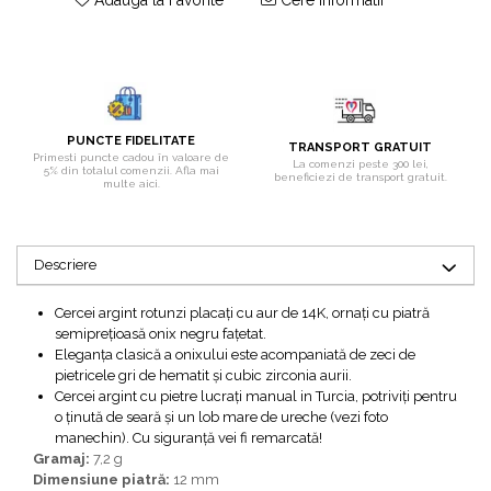
Bijuterii topaz
Bijuterii turcoaz
Bijuterii turmaline
Bijuterii morganit
PUNCTE FIDELITATE
TRANSPORT GRATUIT
Primesti puncte cadou în valoare de
La comenzi peste 300 lei,
5% din totalul comenzii. Afla mai
beneficiezi de transport gratuit.
multe aici.
Descriere
Cercei argint rotunzi placați cu aur de 14K, ornați cu piatră
semiprețioasă onix negru fațetat.
Eleganța clasică a onixului este acompaniată de zeci de
pietricele gri de hematit și cubic zirconia aurii.
Cercei argint cu pietre lucrați manual in Turcia, potriviți pentru
o ținută de seară și un lob mare de ureche (vezi foto
manechin). Cu siguranță vei fi remarcată!
Gramaj:
7,2 g
Dimensiune piatră:
12 mm