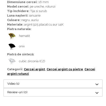
Dimensiune cercei:
16 mm
Model cercei:
pe ureche, rotunzi
Tip închidere:
Tija si surub
Luna nașterii:
ianuarie
Culoare:
negru, auriu
Materiale:
argint 925 placat cu aur 14K
Piatra naturala:
hematit
onix
Piatră de sinteză:
cubic zirconia (CZ)
Categorii:
Cercei argint
,
Cercei argint cu pietre
,
Cercei
argint rotunzi
Video
(1)
Review-uri
(0)