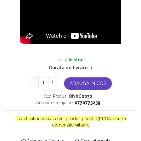
Bijuterii onix
Bijuterii opal
Bijuterii peridot
Bijuterii perle
Bijuterii piatra lunii
Bijuterii piatra soarelui
2
In stoc
Bijuterii rodocrozit
Durata de livrare:
1
Bijuterii rubin
ADAUGA IN COS
Bijuterii safir
Bijuterii sidef si abalone
Cod Produs:
ONXC0030
Ai nevoie de ajutor?
0770773239
Bijuterii smarald
Bijuterii sodalit
La achizitionarea acestui produs primiti
17
RON pentru
Bijuterii spinel
comenzile viitoare
Bijuterii tanzanit
Adauga la Favorite
Cere informatii