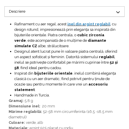
Bijuterii topaz
Bijuterii turcoaz
Descriere
Bijuterii turmaline
Rafinament cu aer regal, acest
inel din argint reglabil
, cu
Bijuterii morganit
design rotund, impresionează prin eleganța sa inspirată din
bijuteriile orientale. Piatra centrala, o
cubic zirconia
verde
, este acompaniată de o mulțime de
diamante
simulate CZ
albe, strălucitoare.
Designul atent lucrat pune în valoare piatra centrală, oferind
un aspect sofisticat și feminin. Datorită sistemului
reglabil
,
inelul se potrivește confortabil pe mărimi cuprinse între
52 și
58
, fiind ideal pentru cadou.
Inspirat din
bijuteriile orientale
, inelul combină eleganța
clasică cu un aer dramatic, fiind potrivit pentru ținute de
ocazie sau pentru momente în care vrei un
accesoriu
statement
.
Handmade in Turcia.
Gramaj:
5,8 g
Dimensiune inel:
20 mm
Mărime reglabilă:
52-58 mm circumferinta (16,5 -18,5 mm
diametrul)
Culoare:
verde, alb
Materiale:
argint 925 placat cu rodiu