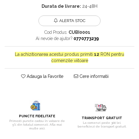
Bijuterii onix
Durata de livrare:
24-48H
Bijuterii opal
ALERTA STOC
Bijuterii peridot
Cod Produs:
CUBI0001
Bijuterii perle
Ai nevoie de ajutor?
0770773239
Bijuterii piatra lunii
Bijuterii piatra soarelui
La achizitionarea acestui produs primiti
12
RON pentru
comenzile viitoare
Bijuterii rodocrozit
Bijuterii rubin
Adauga la Favorite
Cere informatii
Bijuterii safir
Bijuterii sidef si abalone
Bijuterii smarald
Bijuterii sodalit
PUNCTE FIDELITATE
TRANSPORT GRATUIT
Bijuterii spinel
Primesti puncte cadou în valoare de
La comenzi peste 300 lei,
5% din totalul comenzii. Afla mai
beneficiezi de transport gratuit.
multe aici.
Bijuterii tanzanit