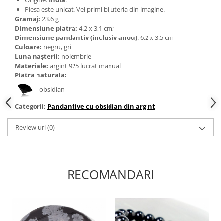
Bijuterii topaz
Piesa este unicat. Vei primi bijuteria din imagine.
Bijuterii turcoaz
Gramaj:
23.6 g
Dimensiune piatra:
4.2 x 3,1 cm;
Bijuterii turmaline
Dimensiune pandantiv (inclusiv anou)
: 6.2 x 3.5 cm
Culoare:
negru, gri
Bijuterii morganit
Luna nașterii:
noiembrie
Materiale:
argint 925 lucrat manual
Piatra naturala:
obsidian
Categorii:
Pandantive cu obsidian din argint
Review-uri
(0)
RECOMANDARI