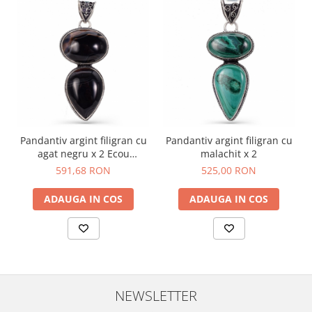
Pandantiv argint filigran cu
Pandantiv argint filigran cu
agat negru x 2 Ecou
malachit x 2
Intunecat
591,68 RON
525,00 RON
ADAUGA IN COS
ADAUGA IN COS
NEWSLETTER