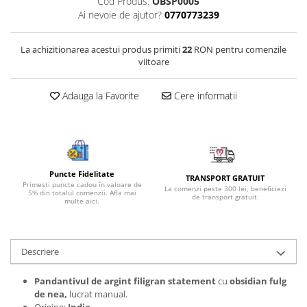
Cod Produs:
OBSP0005
Bijuterii onix
Ai nevoie de ajutor?
0770773239
Bijuterii opal
La achizitionarea acestui produs primiti
22
RON pentru comenzile
Bijuterii peridot
viitoare
Bijuterii perle
Adauga la Favorite
Cere informatii
Bijuterii piatra lunii
Bijuterii piatra soarelui
Bijuterii rodocrozit
Bijuterii rubin
Puncte Fidelitate
TRANSPORT GRATUIT
Bijuterii safir
Primesti puncte cadou în valoare de
La comenzi peste 300 lei, beneficiezi
5% din totalul comenzii. Afla mai
de transport gratuit.
multe aici.
Bijuterii sidef si abalone
Bijuterii smarald
Bijuterii sodalit
Descriere
Bijuterii spinel
Pandantivul de argint filigran statement
cu
obsidian fulg
Bijuterii tanzanit
de nea,
lucrat manual.
Origine:
India
.