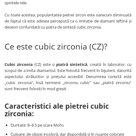
spiritele rele.
Cu toate acestea, popularitatea pietrei zircon este oarecum diminuată
de faptul că este adesea percepută ca o imitație de diamant ieftină și
deseori confundată cu piatra de sinteză cubic zirconia.
Ce este cubic zirconia (CZ)?
Cubic zirconia
(CZ) este o
piatră sintetică
, creată în laborator, cu
scopul de a imita diamantul. Este folosită frecvent în bijuterii, datorită
aspectului strălucitor și prețului accesibil. Denumirea corectă este
„cubic zirconia”, însă termenii „zirconiu cubic” sau „piatră zirconiu”
sunt frecvent folosiți în mod greșit.
Caracteristici ale pietrei cubic
zirconia:
Duritate: 8–8.5 pe scara Mohs
Culoare: de obicei incoloră, dar disponibilă și în nuanțe colorate