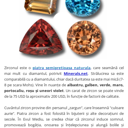
Zirconul este o
piatra semipretioasa naturala
, care seamănă cel
mai mult cu diamantul, potrivit
Minerals.net
. Strălucirea sa este
comparabilă cu a diamantului, chiar dacă duritatea sa este mai mică (7-
8 pe scara Mohs). Vine în nuanțe de
albastru, galben, verde, maro,
portocaliu, roșu și uneori violet
. Un carat de zircon se poate vinde
de la 75 USD la aproximativ 200 USD, în funcție de factorii de calitate.
Cuvântul zircon provine din persanul „zargun”, care înseamnă "culoare
aurie". Piatra zircon a fost folosită în bijuterii și alte decorațiuni de
secole. În Evul Mediu, se credea chiar că zirconul induce somnul,
promovează bogăția, onoarea și înțelepciunea și alungă bolile și