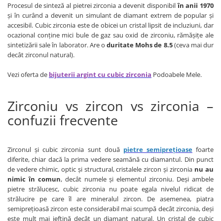
Procesul de sinteză al pietrei zirconia a devenit disponibil
în anii 1970
și în curând a devenit un simulant de diamant extrem de popular și
accesibil. Cubic zirconia este de obicei un cristal lipsit de incluziuni, dar
ocazional conține mici bule de gaz sau oxid de zirconiu, rămășițe ale
sintetizării sale în laborator. Are o
duritate Mohs de 8.5
(ceva mai dur
decât zirconul natural).
Vezi oferta de
bijuterii argint cu cubic zirconia
Podoabele Mele.
Zirconiu vs zircon vs zirconia –
confuzii frecvente
Zirconul și cubic zirconia sunt două
pietre semiprețioase
foarte
diferite, chiar dacă la prima vedere seamănă cu diamantul. Din punct
de vedere chimic, optic și structural, cristalele zircon și zirconia
nu au
nimic în comun
, decât numele și elementul zirconiu. Deși ambele
pietre strălucesc, cubic zirconia nu poate egala nivelul ridicat de
strălucire pe care îl are mineralul zircon. De asemenea, piatra
semiprețioasă zircon este considerabil mai scumpă decât zirconia, deși
este mult mai ieftină decât un diamant natural. Un cristal de cubic