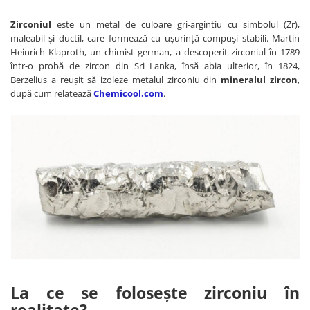
Bijuterii onix
Zirconiul
este un metal de culoare gri-argintiu cu simbolul (Zr),
Bijuterii opal
maleabil și ductil, care formează cu ușurință compuși stabili. Martin
Heinrich Klaproth, un chimist german, a descoperit zirconiul în 1789
Bijuterii peridot
într-o probă de zircon din Sri Lanka, însă abia ulterior, în 1824,
Bijuterii perle
Berzelius a reușit să izoleze metalul zirconiu din
mineralul zircon
,
după cum relatează
Chemicool.com
.
Bijuterii piatra lunii
Bijuterii piatra soarelui
Bijuterii rodocrozit
Bijuterii rubin
Bijuterii safir
Bijuterii sidef si abalone
Bijuterii smarald
Bijuterii sodalit
Bijuterii spinel
La ce se folosește zirconiu în
Bijuterii tanzanit
realitate?