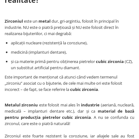
Bijuterii topaz
Bijuterii turcoaz
Bijuterii turmaline
Zirconiul
este un
metal
dur, gri-argintiu, folosit în principal în
industrie. NU este o piatră prețioasă și NU este folosit direct în
Bijuterii morganit
realizarea bijuteriilor, ci mai degrabă:
aplicații nucleare (rezistență la coroziune),
medicină (implanturi dentare),
și ca materie primă pentru obținerea pietrelor
cubic zirconia
(CZ),
un substitut artificial pentru diamant.
Este important de menționat că atunci când vedem termenul
„zirconiu” asociat cu o bijuterie, de cele mai multe ori este folosit
incorect – de fapt, se face referire la
cubic zirconia
.
Metalul zirconiu
este
folosit mai ales în
industrie
(aeriană, nucleară,
medicală – implanturi dentare etc.), dar și ca
material de bază
pentru producția pietrelor cubic zirconia
. A nu se confunda cu
zirconul, care este o piatră naturală!
Zirconiul este foarte rezistent la coroziune, iar aliajele sale au fost