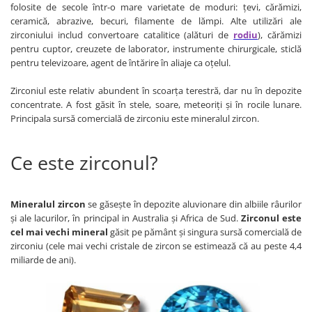
folosite de secole într-o mare varietate de moduri: țevi, cărămizi,
ceramică, abrazive, becuri, filamente de lămpi. Alte utilizări ale
zirconiului includ convertoare catalitice (alături de
rodiu
), cărămizi
pentru cuptor, creuzete de laborator, instrumente chirurgicale, sticlă
pentru televizoare, agent de întărire în aliaje ca oțelul.
Zirconiul este relativ abundent în scoarța terestră, dar nu în depozite
concentrate. A fost găsit în stele, soare, meteoriți și în rocile lunare.
Principala sursă comercială de zirconiu este mineralul zircon.
Ce este zirconul?
Mineralul zircon
se găsește în depozite aluvionare din albiile râurilor
și ale lacurilor, în principal in Australia și Africa de Sud.
Zirconul este
cel mai vechi mineral
găsit pe pământ și
singura sursă comercială de
zirconiu (cele mai vechi cristale de zircon se estimează că au peste 4,4
miliarde de ani).