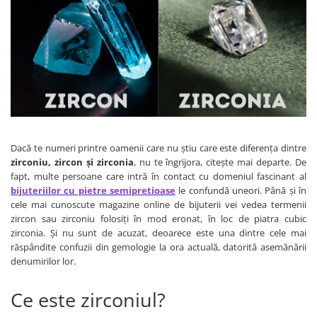
Bijuterii crisopraz
Cercei argint cu cuart roz
DECEMBRIE
Bijuterii cuart fumuriu
Cercei argint cu granat
Bijuterii cuart roz
Cercei argint cu opal
Bijuterii cuart rutilat si incolor
Cercei argint cu carneol
Bijuterii cubic zirconia
Cercei argint cu labradorit
Bijuterii granat
Cercei argint cu lapis lazuli
Bijuterii iolit
Cercei argint cu ochi de tigru
Dacă te numeri printre oamenii care nu știu care este diferența dintre
Bijuterii jad
Cercei argint cu malachit
zirconiu, zircon și zirconia
, nu te îngrijora, citește mai departe. De
Bijuterii jasp
Cercei argint cu peridot
fapt, multe persoane care intră în contact cu domeniul fascinant al
bijuteriilor cu pietre semipretioase
le confundă uneori. Până și în
Bijuterii labradorit
Cercei argint cu perle
cele mai cunoscute magazine online de bijuterii vei vedea termenii
zircon sau zirconiu folosiți în mod eronat, în loc de piatra cubic
Bijuterii lapis lazuli
Cercei argint cu topaz
zirconia. Și nu sunt de acuzat, deoarece este una dintre cele mai
Bijuterii larimar
răspândite confuzii din gemologie la ora actuală, datorită asemănării
denumirilor lor.
Bijuterii malachit
Bijuterii obsidian
Ce este zirconiul?
Bijuterii ochi de tigru