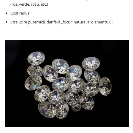
(roz, verde, roșu, etc.)
Cost redus
Strălucire puternică, dar fără „focul” natural al diamantului