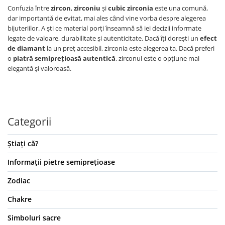
Confuzia între
zircon
,
zirconiu
și
cubic
zirconia
este una comună,
dar importantă de evitat, mai ales când vine vorba despre alegerea
bijuteriilor. A ști ce material porți înseamnă să iei decizii informate
legate de valoare, durabilitate și autenticitate. Dacă îți dorești un
efect
de diamant
la un preț accesibil, zirconia este alegerea ta. Dacă preferi
o
piatră semiprețioasă autentică
, zirconul este o opțiune mai
elegantă și valoroasă.
Categorii
Știați că?
Informații pietre semiprețioase
Zodiac
Chakre
Simboluri sacre