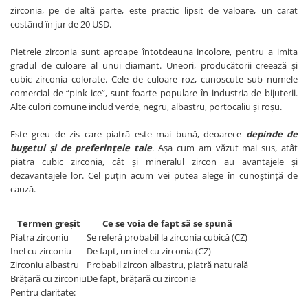
zirconia, pe de altă parte, este practic lipsit de valoare, un carat
costând în jur de 20 USD.
Pietrele zirconia sunt aproape întotdeauna incolore, pentru a imita
gradul de culoare al unui diamant. Uneori, producătorii creează și
cubic zirconia colorate. Cele de culoare roz, cunoscute sub numele
comercial de “pink ice”, sunt foarte populare în industria de bijuterii.
Alte culori comune includ verde, negru, albastru, portocaliu și roșu.
Este greu de zis care piatră este mai bună, deoarece
depinde de
bugetul și de preferințele tale
. Așa cum am văzut mai sus, atât
piatra cubic zirconia, cât și mineralul zircon au avantajele și
dezavantajele lor. Cel puțin acum vei putea alege în cunoștință de
cauză.
Termen greșit
Ce se voia de fapt să se spună
Piatra zirconiu
Se referă probabil la zirconia cubică (CZ)
Inel cu zirconiu
De fapt, un inel cu zirconia (CZ)
Zirconiu albastru
Probabil zircon albastru, piatră naturală
Brățară cu zirconiu
De fapt, brățară cu zirconia
Pentru claritate: