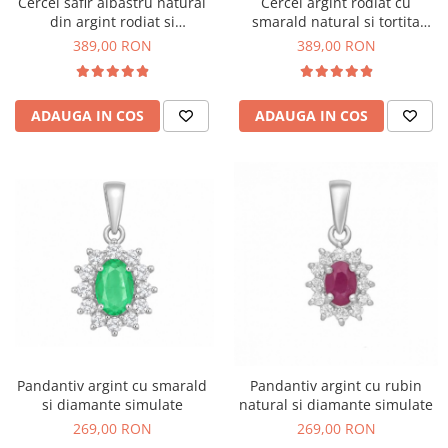
Cercei safir albastru natural
Cercei argint rodiat cu
din argint rodiat si
smarald natural si tortita
închizătoare Omega
Omega
389,00 RON
389,00 RON
ADAUGA IN COS
ADAUGA IN COS
Pandantiv argint cu smarald
Pandantiv argint cu rubin
si diamante simulate
natural si diamante simulate
269,00 RON
269,00 RON