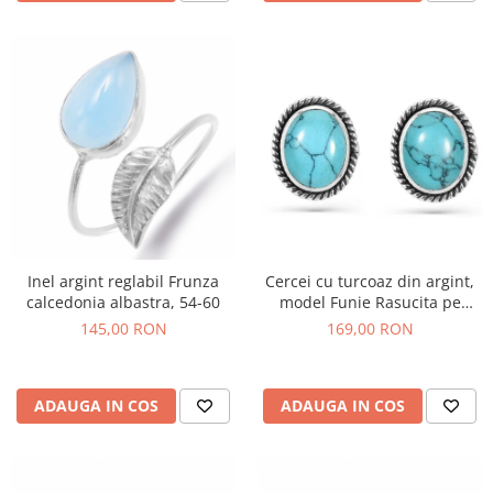
Inel argint reglabil Frunza
Cercei cu turcoaz din argint,
calcedonia albastra, 54-60
model Funie Rasucita pe
ureche
145,00 RON
169,00 RON
ADAUGA IN COS
ADAUGA IN COS