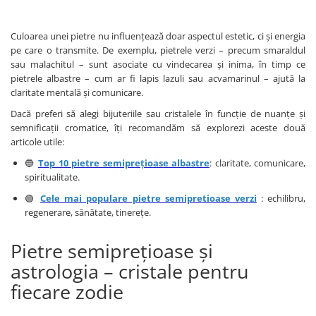
Culoarea unei pietre nu influențează doar aspectul estetic, ci și energia
pe care o transmite. De exemplu, pietrele verzi – precum smaraldul
sau malachitul – sunt asociate cu vindecarea și inima, în timp ce
pietrele albastre – cum ar fi lapis lazuli sau acvamarinul – ajută la
claritate mentală și comunicare.
Dacă preferi să alegi bijuteriile sau cristalele în funcție de nuanțe și
semnificații cromatice, îți recomandăm să explorezi aceste două
articole utile:
🔵
Top 10 pietre semiprețioase albastre
: claritate, comunicare,
spiritualitate.
🟢
Cele mai populare pietre semipretioase verzi
: echilibru,
regenerare, sănătate, tinerețe.
Pietre semiprețioase și
astrologia – cristale pentru
fiecare zodie