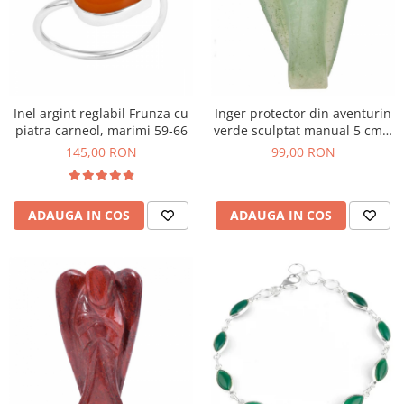
Inel argint reglabil Frunza cu
Inger protector din aventurin
piatra carneol, marimi 59-66
verde sculptat manual 5 cm x
25 g
145,00 RON
99,00 RON
ADAUGA IN COS
ADAUGA IN COS