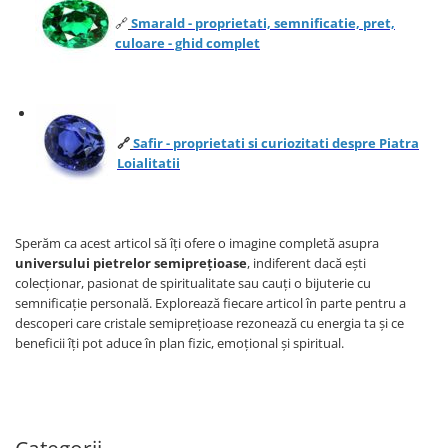
🔗
Smarald - proprietati, semnificatie, pret,
culoare - ghid complet
🔗
Safir - proprietati si curiozitati despre Piatra
Loialitatii
Sperăm ca acest articol să îți ofere o imagine completă asupra
universului pietrelor semiprețioase
, indiferent dacă ești
colecționar, pasionat de spiritualitate sau cauți o bijuterie cu
semnificație personală. Explorează fiecare articol în parte pentru a
descoperi care cristale semiprețioase rezonează cu energia ta și ce
beneficii îți pot aduce în plan fizic, emoțional și spiritual.