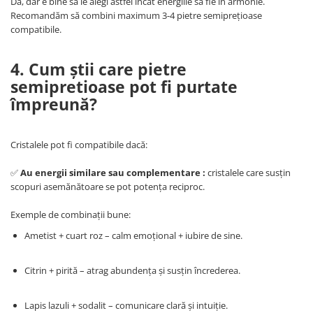
Da, dar e bine să le alegi astfel încât energiile să fie în armonie.
Recomandăm să combini maximum 3-4 pietre semiprețioase
compatibile.
4. Cum știi care pietre
semipretioase pot fi purtate
împreună?
Cristalele pot fi compatibile dacă:
✅
Au energii similare sau complementare :
cristalele care susțin
scopuri asemănătoare se pot potența reciproc.
Exemple de combinații bune:
Ametist + cuart roz – calm emoțional + iubire de sine.
Citrin + pirită – atrag abundența și susțin încrederea.
Lapis lazuli + sodalit – comunicare clară și intuiție.