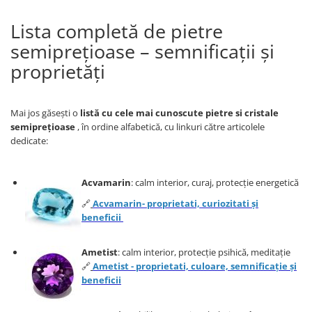
Bijuterii topaz
Bijuterii turcoaz
Lista completă de pietre
semiprețioase – semnificații și
Bijuterii turmaline
proprietăți
Bijuterii morganit
Mai jos găsești o
listă cu cele mai cunoscute pietre si cristale
semiprețioase
, în ordine alfabetică, cu linkuri către articolele
dedicate:
Acvamarin
: calm interior, curaj, protecție energetică
🔗
Acvamarin- proprietati, curiozitati și
beneficii
Ametist
: calm interior, protecție psihică, meditație
🔗
Ametist - proprietati, culoare, semnificație și
beneficii