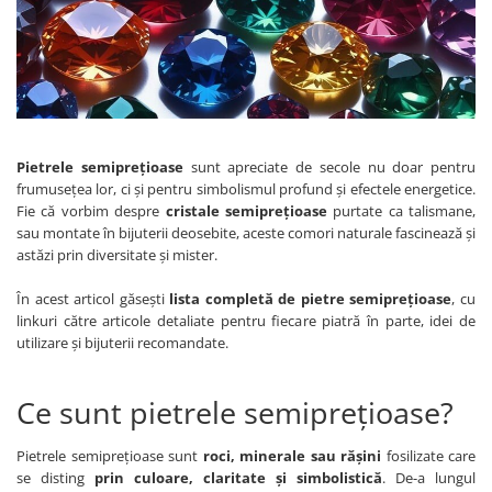
Bijuterii crisopraz
Cercei argint cu cuart roz
DECEMBRIE
Bijuterii cuart fumuriu
Cercei argint cu granat
Bijuterii cuart roz
Cercei argint cu opal
Bijuterii cuart rutilat si incolor
Cercei argint cu carneol
Bijuterii cubic zirconia
Cercei argint cu labradorit
Pietrele semiprețioase
sunt apreciate de secole nu doar pentru
Bijuterii granat
Cercei argint cu lapis lazuli
frumusețea lor, ci și pentru simbolismul profund și efectele energetice.
Bijuterii iolit
Cercei argint cu ochi de tigru
Fie că vorbim despre
cristale semiprețioase
purtate ca talismane,
sau montate în bijuterii deosebite, aceste comori naturale fascinează și
Bijuterii jad
Cercei argint cu malachit
astăzi prin diversitate și mister.
Bijuterii jasp
Cercei argint cu peridot
În acest articol găsești
lista completă de pietre semiprețioase
, cu
Bijuterii labradorit
Cercei argint cu perle
linkuri către articole detaliate pentru fiecare piatră în parte, idei de
Bijuterii lapis lazuli
Cercei argint cu topaz
utilizare și bijuterii recomandate.
Bijuterii larimar
Ce sunt pietrele semiprețioase?
Bijuterii malachit
Bijuterii obsidian
Pietrele semiprețioase sunt
roci, minerale sau rășini
fosilizate care
Bijuterii ochi de tigru
se disting
prin culoare, claritate și simbolistică
. De-a lungul