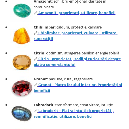
Amazonit
: echilibru emoțional, claritate în
comunicare
🔗
Amazonit- proprietati, utilizare, beneficii
Chihlimbar
: căldură, protecție, calmare
🔗
Chihlimbar: proprietati, culoare, utilizare,
superstiții
Citrin
: optimism, atragerea banilor, energie solară
🔗
Citrin - proprietati, zodii și curiozități despre
piatra comerciantului
Granat
: pasiune, curaj, regenerare
🔗
Granat - Piatra focului interior. Proprietăți si
beneficii
Labradorit
: transformare, creativitate, intuiție
🔗
Labradorit – Piatra intuiției: proprietăți,
semnificație, utilizare, beneficii