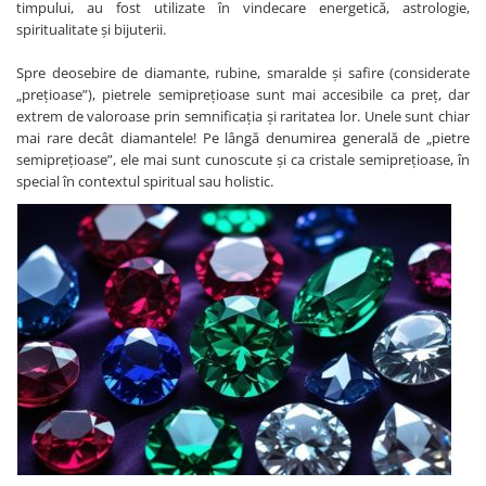
timpului, au fost utilizate în vindecare energetică, astrologie,
Bijuterii onix
spiritualitate și bijuterii.
Bijuterii opal
Spre deosebire de diamante, rubine, smaralde și safire (considerate
Bijuterii peridot
„prețioase”), pietrele semiprețioase sunt mai accesibile ca preț, dar
extrem de valoroase prin semnificația și raritatea lor. Unele sunt chiar
Bijuterii perle
mai rare decât diamantele! Pe lângă denumirea generală de „pietre
Bijuterii piatra lunii
semiprețioase”, ele mai sunt cunoscute și ca cristale semiprețioase, în
special în contextul spiritual sau holistic.
Bijuterii piatra soarelui
Bijuterii rodocrozit
Bijuterii rubin
Bijuterii safir
Bijuterii sidef si abalone
Bijuterii smarald
Bijuterii sodalit
Bijuterii spinel
Bijuterii tanzanit