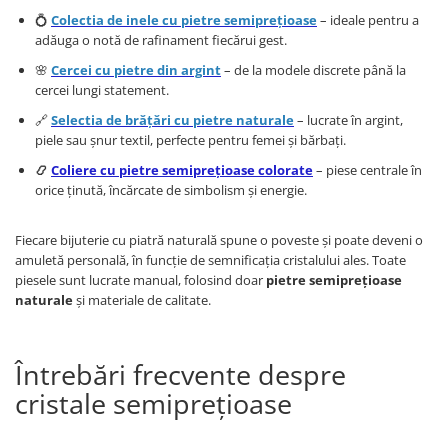
💍
Colectia de inele cu pietre semiprețioase
– ideale pentru a
adăuga o notă de rafinament fiecărui gest.
🌸
Cercei cu pietre din argint
– de la modele discrete până la
cercei lungi statement.
🔗
Selectia de brățări cu pietre naturale
– lucrate în argint,
piele sau șnur textil, perfecte pentru femei și bărbați.
📿
Coliere cu pietre semiprețioase colorate
– piese centrale în
orice ținută, încărcate de simbolism și energie.
Fiecare bijuterie cu piatră naturală spune o poveste și poate deveni o
amuletă personală, în funcție de semnificația cristalului ales. Toate
piesele sunt lucrate manual, folosind doar
pietre semiprețioase
naturale
și materiale de calitate.
Întrebări frecvente despre
cristale semiprețioase