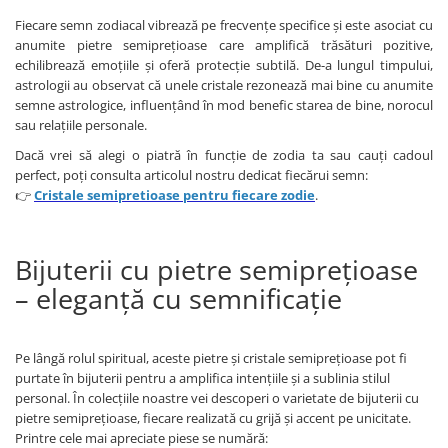
Fiecare semn zodiacal vibrează pe frecvențe specifice și este asociat cu
anumite pietre semiprețioase care amplifică trăsături pozitive,
echilibrează emoțiile și oferă protecție subtilă. De-a lungul timpului,
astrologii au observat că unele cristale rezonează mai bine cu anumite
semne astrologice, influențând în mod benefic starea de bine, norocul
sau relațiile personale.
Dacă vrei să alegi o piatră în funcție de zodia ta sau cauți cadoul
perfect, poți consulta articolul nostru dedicat fiecărui semn:
👉
Cristale semipretioase pentru fiecare zodie
.
Bijuterii cu pietre semiprețioase
– eleganță cu semnificație
Pe lângă rolul spiritual, aceste pietre și cristale semiprețioase pot fi
purtate în bijuterii pentru a amplifica intențiile și a sublinia stilul
personal. În colecțiile noastre vei descoperi o varietate de bijuterii cu
pietre semiprețioase, fiecare realizată cu grijă și accent pe unicitate.
Printre cele mai apreciate piese se numără: