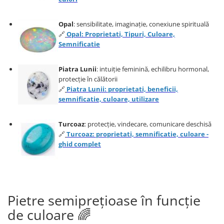
Opal
: sensibilitate, imaginație, conexiune spirituală
🔗
Opal: Proprietati, Tipuri, Culoare,
Semnificatie
Piatra Lunii
: intuiție feminină, echilibru hormonal,
protecție în călătorii
🔗
Piatra Lunii: proprietati, beneficii,
semnificatie, culoare, utilizare
Turcoaz
: protecție, vindecare, comunicare deschisă
🔗
Turcoaz: proprietati, semnificatie, culoare -
ghid complet
Pietre semiprețioase în funcție
de culoare 🌈