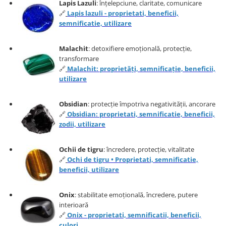
Lapis Lazuli
: înțelepciune, claritate, comunicare
🔗
Lapis lazuli - proprietati, beneficii,
semnificatie, utilizare
Malachit
: detoxifiere emoțională, protecție,
transformare
🔗
Malachit: proprietăți, semnificație, beneficii,
utilizare
Obsidian
: protecție împotriva negativității, ancorare
🔗
Obsidian: proprietati, semnificatie, beneficii,
zodii, utilizare
Ochii de tigru
: încredere, protecție, vitalitate
🔗
Ochi de tigru • Proprietati, semnificatie,
beneficii, utilizare
Onix
: stabilitate emoțională, încredere, putere
interioară
🔗
Onix - proprietati, semnificatii, beneficii,
culori