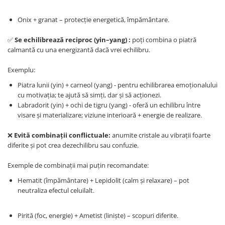
Onix + granat – protecție energetică, împământare.
✅
Se echilibrează reciproc (yin–yang) :
poți combina o piatră
calmantă cu una energizantă dacă vrei echilibru.
Exemplu:
Piatra lunii (yin) + carneol (yang) - pentru echilibrarea emoționalului
cu motivația; te ajută să simți, dar și să acționezi.
Labradorit (yin) + ochi de tigru (yang) - oferă un echilibru între
visare și materializare; viziune interioară + energie de realizare.
❌
Evită combinații conflictuale:
anumite cristale au vibrații foarte
diferite și pot crea dezechilibru sau confuzie.
Exemple de combinații mai puțin recomandate:
Hematit (împământare) + Lepidolit (calm și relaxare) – pot
neutraliza efectul celuilalt.
Pirită (foc, energie) + Ametist (liniște) – scopuri diferite.