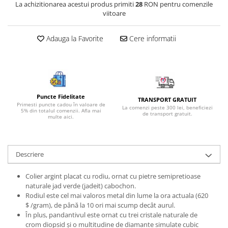
La achizitionarea acestui produs primiti
28
RON pentru comenzile
Bijuterii onix
viitoare
Bijuterii opal
Adauga la Favorite
Cere informatii
Bijuterii peridot
Bijuterii perle
Bijuterii piatra lunii
Bijuterii piatra soarelui
Puncte Fidelitate
TRANSPORT GRATUIT
Bijuterii rodocrozit
Primesti puncte cadou în valoare de
La comenzi peste 300 lei, beneficiezi
5% din totalul comenzii. Afla mai
de transport gratuit.
multe aici.
Bijuterii rubin
Bijuterii safir
Bijuterii sidef si abalone
Descriere
Bijuterii smarald
Colier argint placat cu rodiu, ornat cu pietre semipretioase
Bijuterii sodalit
naturale jad verde (jadeit) cabochon.
Rodiul este cel mai valoros metal din lume la ora actuala (620
Bijuterii spinel
$ /gram), de până la 10 ori mai scump decât aurul.
Bijuterii tanzanit
În plus, pandantivul este ornat cu trei cristale naturale de
crom diopsid și o multitudine de diamante simulate cubic