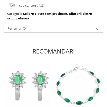
cubic zirconia (CZ)
Categorii:
Coliere pietre semipretioase
,
Bijuterii pietre
semipretioase
Review-uri
(0)
RECOMANDARI