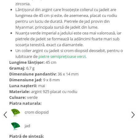
Bijuterii topaz
zirconia.
Lănțișorul din argint care însoțește colierul cu jadeit are
Bijuterii turcoaz
lungimea de 45 cm și este, de asemenea, placat cu rodiu
Bijuterii turmaline
pentru un luciu de durată. Pietrele de jad provin din
Myanmar, principala sursă de jadeit din lume.
Bijuterii morganit
Nuanța verde imperial a jadului este cea mai valoroasă, iar
pietrele de jadeit se formează la adâncimi foarte mari sub
scoarța terestră, exact ca diamantele.
Un colier argint cu jadeit si crom diopsid deosebit, pentru o
iubitoare de
pietre semiprețioase verzi
.
Lungime lănțișor:
45 cm
Gramaj:
6,7 g
Dimensiune pandantiv:
36 x 14 mm
Dimensiune jad:
9 x 8 mm
Luna nașterii:
mai
Materiale:
argint 925 placat cu rodiu
Culoare:
verde
Piatra naturala:
crom diopsid
jad
Piatră de sinteză: