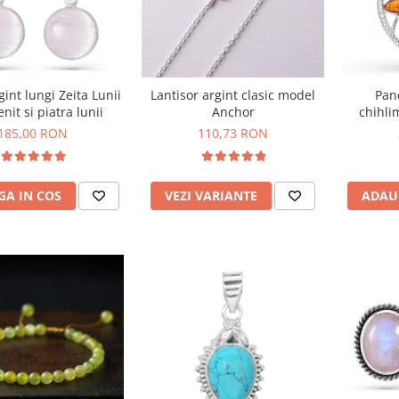
gint lungi Zeita Lunii
Lantisor argint clasic model
Pan
enit si piatra lunii
Anchor
chihli
185,00 RON
110,73 RON
A IN COS
VEZI VARIANTE
ADAU