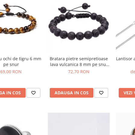
u ochi de tigru 6 mm
Bratara pietre semipretioase
Lantisor 
pe snur
lava vulcanica 8 mm pe snur
textil
69,00 RON
72,70 RON
de
A IN COS
ADAUGA IN COS
VEZI