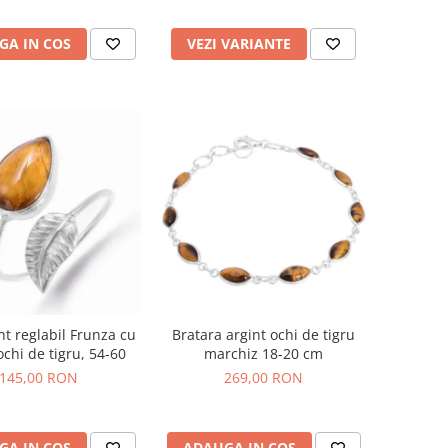
GA IN COS
VEZI VARIANTE
nt reglabil Frunza cu
Bratara argint ochi de tigru
ochi de tigru, 54-60
marchiz 18-20 cm
145,00 RON
269,00 RON
GA IN COS
ADAUGA IN COS