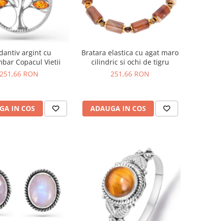
dantiv argint cu
Bratara elastica cu agat maro
mbar Copacul Vietii
cilindric si ochi de tigru
251,66 RON
251,66 RON
GA IN COS
ADAUGA IN COS