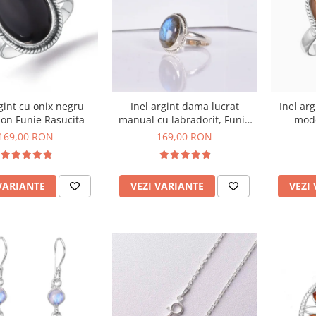
rgint cu onix negru
Inel argint dama lucrat
Inel arg
on Funie Rasucita
manual cu labradorit, Funie
mode
Rasucita
169,00 RON
169,00 RON
VARIANTE
VEZI VARIANTE
VEZI