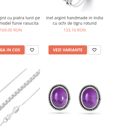
gint cu piatra lunii pe
Inel argint handmade in India
model funie rasucita
cu ochi de tigru rotund
169,00 RON
133,10 RON
GA IN COS
VEZI VARIANTE