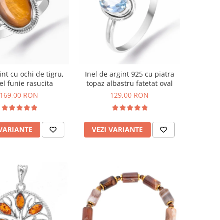
int cu ochi de tigru,
Inel de argint 925 cu piatra
l funie rasucita
topaz albastru fatetat oval
169,00 RON
129,00 RON
 VARIANTE
VEZI VARIANTE