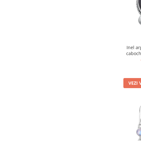
Bijuterii onix
Bijuterii opal
Bijuterii peridot
Bijuterii perle
Bijuterii piatra lunii
Inel a
caboch
Bijuterii piatra soarelui
Bijuterii rodocrozit
Bijuterii rubin
VEZI 
Bijuterii safir
Bijuterii sidef si abalone
Bijuterii smarald
Bijuterii sodalit
Bijuterii spinel
Bijuterii tanzanit