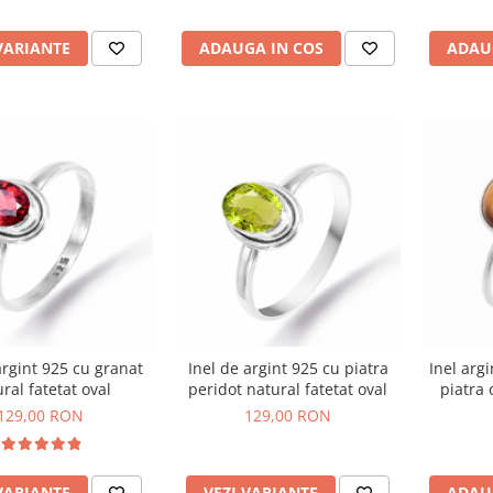
VARIANTE
ADAUGA IN COS
ADAU
argint 925 cu granat
Inel de argint 925 cu piatra
Inel argi
ral fatetat oval
peridot natural fatetat oval
piatra 
129,00 RON
129,00 RON
VARIANTE
VEZI VARIANTE
ADAU