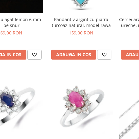
cu agat lemon 6 mm
Pandantiv argint cu piatra
Cercei ar
pe snur
turcoaz natural, model rawa
ureche, 
69,00 RON
159,00 RON
A IN COS
ADAUGA IN COS
ADAU