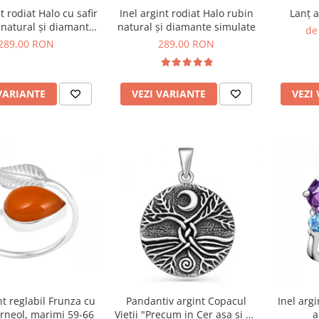
t rodiat Halo cu safir
Inel argint rodiat Halo rubin
Lanț 
 natural și diamante
natural și diamante simulate
de
simulate
289,00 RON
289,00 RON
VARIANTE
VEZI VARIANTE
VEZI
nt reglabil Frunza cu
Pandantiv argint Copacul
Inel argi
arneol, marimi 59-66
Vietii "Precum in Cer asa si pe
a