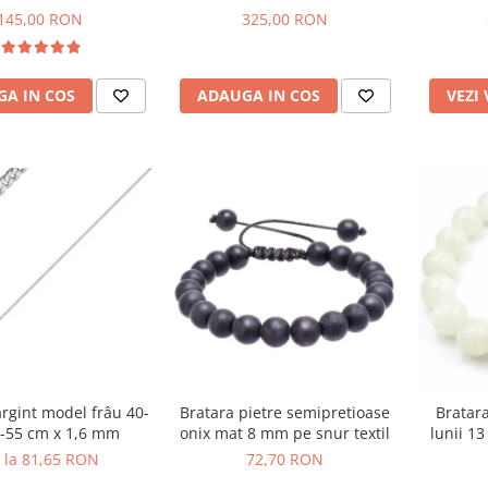
Pamant"
145,00 RON
325,00 RON
A IN COS
ADAUGA IN COS
VEZI
argint model frâu 40-
Bratara pietre semipretioase
Bratar
-55 cm x 1,6 mm
onix mat 8 mm pe snur textil
lunii 1
 la 81,65 RON
72,70 RON