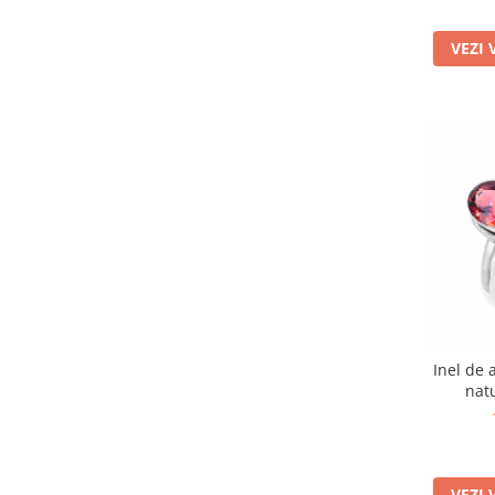
VEZI 
Inel de 
natu
VEZI 