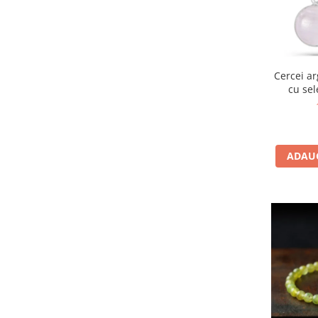
Bijuterii topaz
Bijuterii turcoaz
Bijuterii turmaline
Bijuterii morganit
Cercei ar
cu sel
ADAUG