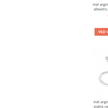
Inel argin
albastru
VEZI 
Inel argi
piatra c