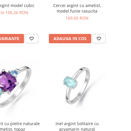
argint model cubic
Cercei argint cu ametist,
model funie rasucita
 la 106,26 RON
169,00 RON
 VARIANTE
ADAUGA IN COS
nt cu pietre naturale
Inel argint Solitaire cu
metist, topaz
acvamarin natural