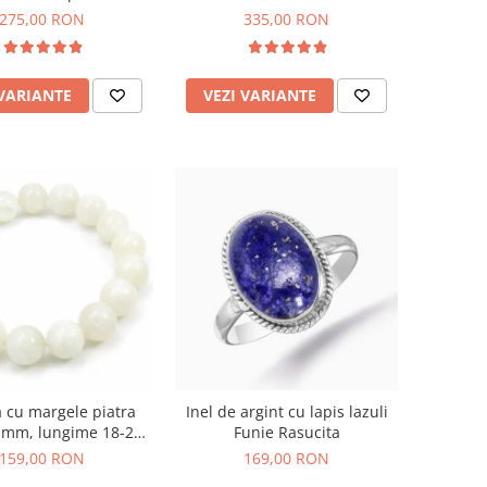
275,00 RON
335,00 RON
 VARIANTE
VEZI VARIANTE
a cu margele piatra
Inel de argint cu lapis lazuli
3 mm, lungime 18-20
Funie Rasucita
cm
159,00 RON
169,00 RON