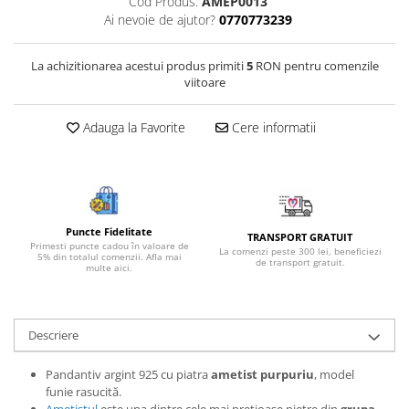
Cod Produs:
AMEP0013
Bijuterii onix
Ai nevoie de ajutor?
0770773239
Bijuterii opal
La achizitionarea acestui produs primiti
5
RON pentru comenzile
Bijuterii peridot
viitoare
Bijuterii perle
Adauga la Favorite
Cere informatii
Bijuterii piatra lunii
Bijuterii piatra soarelui
Bijuterii rodocrozit
Bijuterii rubin
Puncte Fidelitate
TRANSPORT GRATUIT
Bijuterii safir
Primesti puncte cadou în valoare de
La comenzi peste 300 lei, beneficiezi
5% din totalul comenzii. Afla mai
de transport gratuit.
multe aici.
Bijuterii sidef si abalone
Bijuterii smarald
Bijuterii sodalit
Descriere
Bijuterii spinel
Pandantiv argint 925 cu piatra
ametist purpuriu
, model
Bijuterii tanzanit
funie rasucită.
Ametistul
este una dintre cele mai prețioase pietre din
grupa