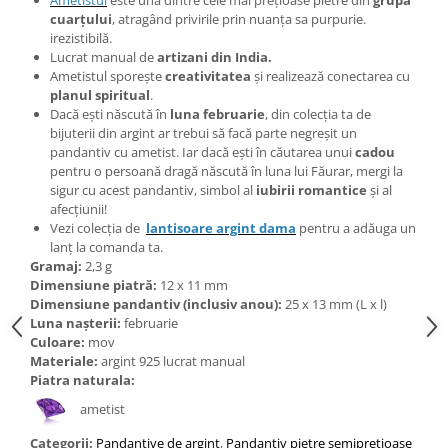
Bijuterii topaz
cuarțului
, atragând privirile prin nuanța sa purpurie.
Bijuterii turcoaz
irezistibilă.
Lucrat manual de
artizani din India.
Bijuterii turmaline
Ametistul sporește
creativitatea
și realizează conectarea cu
planul spiritual
.
Bijuterii morganit
Dacă ești născută în
luna februarie
, din colecția ta de
bijuterii din argint ar trebui să facă parte negreșit un
pandantiv cu ametist. Iar dacă ești în căutarea unui
cadou
pentru o persoană dragă născută în luna lui Făurar, mergi la
sigur cu acest pandantiv, simbol al
iubirii romantice
și al
afecțiunii!
Vezi colecția de
lantisoare argint dama
pentru a adăuga un
lanț la comanda ta.
Gramaj:
2,3 g
Dimensiune piatră:
12 x 11 mm
Dimensiune pandantiv (inclusiv anou):
25 x 13 mm (L x l)
Luna nașterii:
februarie
Culoare:
mov
Materiale:
argint 925 lucrat manual
Piatra naturala:
ametist
Categorii:
Pandantive de argint
,
Pandantiv pietre semipretioase